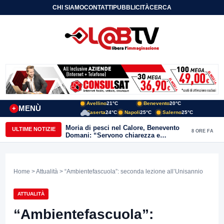
CHI SIAMO
CONTATTI
PUBBLICITÀ
CERCA
Avellino
21°C
Benevento
20°C
MENÙ
+
Caserta
24°C
Napoli
25°C
Salerno
25°C
Moria di pesci nel Calore, Benevento
ULTIME NOTIZIE
8 ORE FA
Domani: “Servono chiarezza e
approfondimenti sulla gestione
ambientale”
Home
>
Attualità
> “Ambientefascuola”: seconda lezione all’Unisannio
ATTUALITÀ
“Ambientefascuola”: