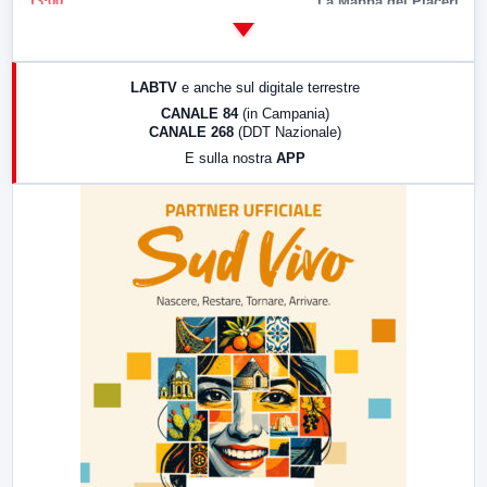
13:00
La Mappa dei Piaceri
14:00
LabNews
17:00
LabNews (replica)
LABTV
e anche sul digitale terrestre
18:30
Di Faccia e di Profilo (repliche)
CANALE 84
(in Campania)
CANALE 268
(DDT Nazionale)
19:30
LabNews (Diretta)
E sulla nostra
APP
21:00
Free Sport
23:00
LabNews (replica)