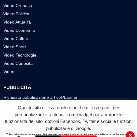
Video Cronaca
Video Politica
Video Attualità
Video Economia
Video Cultura
Video Sport
Video Tecnologie
Video Curiosità
Video
PUBBLICITÀ
Richiesta pubblicazione articoli/banner
Questo sito utilizza cookie, anche di terze parti, per
SEGUICI SUI SOCIAL
personalizzare i contenuti come widget per ampliare le
f
◎
▶
funzionalità del sito, opzioni Facebook, Twitter e social e funzioni
pubblicitarie di Google.
Facebook
Instagram
YouTube
×
Chiudendo questo banner, scorrendo questa pagina o cliccando