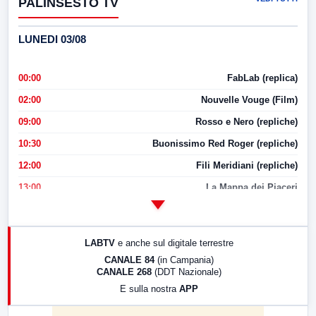
PALINSESTO TV
LUNEDI 03/08
00:00
FabLab (replica)
02:00
Nouvelle Vouge (Film)
09:00
Rosso e Nero (repliche)
10:30
Buonissimo Red Roger (repliche)
12:00
Fili Meridiani (repliche)
13:00
La Mappa dei Piaceri
14:00
LabNews
17:00
LabNews (replica)
LABTV
e anche sul digitale terrestre
18:30
Di Faccia e di Profilo (repliche)
CANALE 84
(in Campania)
CANALE 268
(DDT Nazionale)
19:30
LabNews (Diretta)
E sulla nostra
APP
21:00
Free Sport