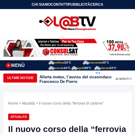
CHI SIAMO
CONTATTI
PUBBLICITÀ
CERCA
Avellino
34°C
Benevento
35°C
MENÙ
+
Caserta
34°C
Napoli
33°C
Salerno
33°C
Allerta meteo, l’avviso del vicesindaco
ULTIME NOTIZIE
44 MINUTI FA
Francesco De Pierro
Home
>
Attualità
> Il nuovo corso della “ferrovia di cartone”
ATTUALITÀ
Il nuovo corso della “ferrovia