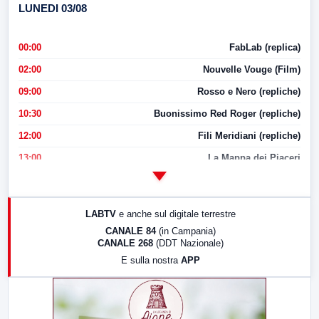
LUNEDI 03/08
00:00
FabLab (replica)
02:00
Nouvelle Vouge (Film)
09:00
Rosso e Nero (repliche)
10:30
Buonissimo Red Roger (repliche)
12:00
Fili Meridiani (repliche)
13:00
La Mappa dei Piaceri
14:00
LabNews
17:00
LabNews (replica)
LABTV
e anche sul digitale terrestre
18:30
Di Faccia e di Profilo (repliche)
CANALE 84
(in Campania)
CANALE 268
(DDT Nazionale)
19:30
LabNews (Diretta)
E sulla nostra
APP
21:00
Free Sport
23:00
LabNews (replica)