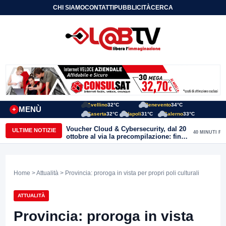
CHI SIAMO
CONTATTI
PUBBLICITÀ
CERCA
Avellino
32°C
Benevento
34°C
MENÙ
+
Caserta
32°C
Napoli
31°C
Salerno
33°C
Voucher Cloud & Cybersecurity, dal 20
ULTIME NOTIZIE
40 MINUTI FA
ottobre al via la precompilazione: fino
a 20mila euro a fondo perduto per
imprese e professionisti
Home
>
Attualità
> Provincia: proroga in vista per propri poli culturali
ATTUALITÀ
Provincia: proroga in vista