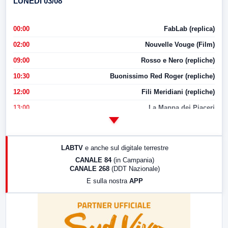
LUNEDI 03/08
00:00
FabLab (replica)
02:00
Nouvelle Vouge (Film)
09:00
Rosso e Nero (repliche)
10:30
Buonissimo Red Roger (repliche)
12:00
Fili Meridiani (repliche)
13:00
La Mappa dei Piaceri
14:00
LabNews
17:00
LabNews (replica)
LABTV
e anche sul digitale terrestre
18:30
Di Faccia e di Profilo (repliche)
CANALE 84
(in Campania)
CANALE 268
(DDT Nazionale)
19:30
LabNews (Diretta)
E sulla nostra
APP
21:00
Free Sport
23:00
LabNews (replica)