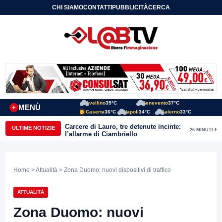
CHI SIAMO
CONTATTI
PUBBLICITÀ
CERCA
Avellino
35°C
Benevento
37°C
MENÙ
+
Caserta
36°C
Napoli
34°C
Salerno
33°C
Carcere di Lauro, tre detenute incinte:
ULTIME NOTIZIE
26 MINUTI FA
l’allarme di Ciambriello
Home
>
Attualità
> Zona Duomo: nuovi dispositivi di traffico
ATTUALITÀ
Zona Duomo: nuovi