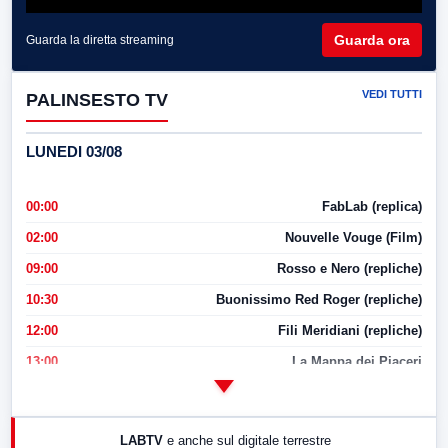
Guarda ora
Guarda la diretta streaming
VEDI TUTTI
PALINSESTO TV
LUNEDI 03/08
00:00
FabLab (replica)
02:00
Nouvelle Vouge (Film)
09:00
Rosso e Nero (repliche)
10:30
Buonissimo Red Roger (repliche)
12:00
Fili Meridiani (repliche)
13:00
La Mappa dei Piaceri
14:00
LabNews
17:00
LabNews (replica)
LABTV
e anche sul digitale terrestre