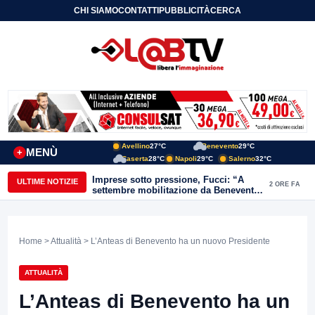
CHI SIAMO
CONTATTI
PUBBLICITÀ
CERCA
Avellino
27°C
Benevento
29°C
MENÙ
+
Caserta
28°C
Napoli
29°C
Salerno
32°C
Imprese sotto pressione, Fucci: “A
ULTIME NOTIZIE
2 ORE FA
settembre mobilitazione da Benevento
e Avellino”
Home
>
Attualità
> L’Anteas di Benevento ha un nuovo Presidente
ATTUALITÀ
L’Anteas di Benevento ha un