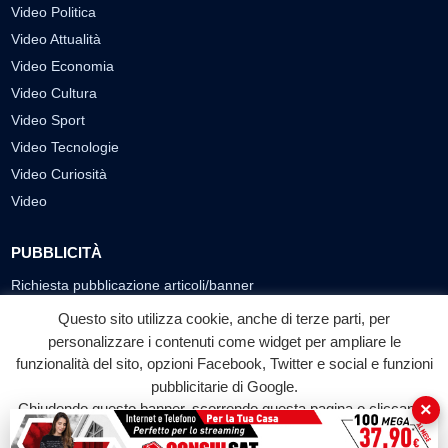
Video Politica
Video Attualità
Video Economia
Video Cultura
Video Sport
Video Tecnologie
Video Curiosità
Video
PUBBLICITÀ
Richiesta pubblicazione articoli/banner
Questo sito utilizza cookie, anche di terze parti, per
SEGUICI SUI SOCIAL
personalizzare i contenuti come widget per ampliare le
funzionalità del sito, opzioni Facebook, Twitter e social e funzioni
f
◎
▶
pubblicitarie di Google.
Facebook
Instagram
YouTube
×
Chiudendo questo banner, scorrendo questa pagina o cliccando
su qualunque suo elemento acconsenti all'uso dei cookie.