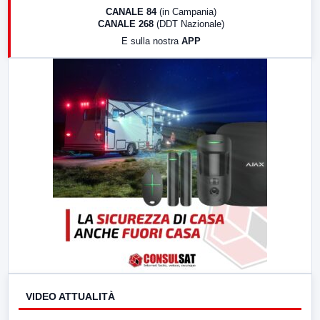
18:30
Di Faccia e di Profilo (repliche)
CANALE 84
(in Campania)
CANALE 268
(DDT Nazionale)
19:30
LabNews (Diretta)
E sulla nostra
APP
21:00
Free Sport
23:00
LabNews (replica)
VIDEO ATTUALITÀ