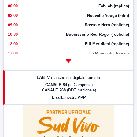
00:00
FabLab (replica)
02:00
Nouvelle Vouge (Film)
09:00
Rosso e Nero (repliche)
10:30
Buonissimo Red Roger (repliche)
12:00
Fili Meridiani (repliche)
13:00
La Mappa dei Piaceri
14:00
LabNews
17:00
LabNews (replica)
LABTV
e anche sul digitale terrestre
18:30
Di Faccia e di Profilo (repliche)
CANALE 84
(in Campania)
CANALE 268
(DDT Nazionale)
19:30
LabNews (Diretta)
E sulla nostra
APP
21:00
Free Sport
23:00
LabNews (replica)