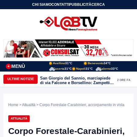
CHI SIAMO
CONTATTI
PUBBLICITÀ
CERCA
Avellino
31°C
Benevento
34°C
MENÙ
+
Caserta
31°C
Napoli
31°C
Salerno
33°C
San Giorgio del Sannio, marciapiede
ULTIME NOTIZIE
2 ORE FA
di via Falcone e Borsellino: Zampetti e
Lombardi replicano alle polemiche
Home
>
Attualità
> Corpo Forestale-Carabinieri, accorpamento in vista
ATTUALITÀ
Corpo Forestale-Carabinieri,