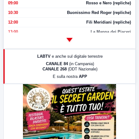
09:00
Rosso e Nero (repliche)
10:30
Buonissimo Red Roger (repliche)
12:00
Fili Meridiani (repliche)
13:00
La Mappa dei Piaceri
14:00
LabNews
17:00
LabNews (replica)
LABTV
e anche sul digitale terrestre
18:30
Di Faccia e di Profilo (repliche)
CANALE 84
(in Campania)
CANALE 268
(DDT Nazionale)
19:30
LabNews (Diretta)
E sulla nostra
APP
21:00
Free Sport
23:00
LabNews (replica)