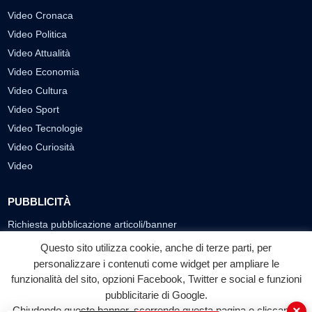
Video Cronaca
Video Politica
Video Attualità
Video Economia
Video Cultura
Video Sport
Video Tecnologie
Video Curiosità
Video
PUBBLICITÀ
Richiesta pubblicazione articoli/banner
Questo sito utilizza cookie, anche di terze parti, per
SEGUICI SUI SOCIAL
personalizzare i contenuti come widget per ampliare le
f
◎
▶
funzionalità del sito, opzioni Facebook, Twitter e social e funzioni
pubblicitarie di Google.
Facebook
Instagram
YouTube
×
Chiudendo questo banner, scorrendo questa pagina o cliccando