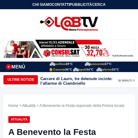
CHI SIAMO
CONTATTI
PUBBLICITÀ
CERCA
Avellino
35°C
Benevento
37°C
MENÙ
+
Caserta
36°C
Napoli
34°C
Salerno
33°C
Carcere di Lauro, tre detenute incinte:
ULTIME NOTIZIE
30 MINUTI FA
l’allarme di Ciambriello
Home
>
Attualità
> A Benevento la Festa regionale della Polizia locale
ATTUALITÀ
A Benevento la Festa