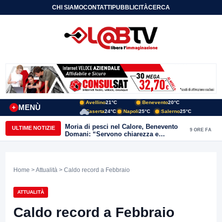
CHI SIAMO
CONTATTI
PUBBLICITÀ
CERCA
Avellino
21°C
Benevento
20°C
MENÙ
+
Caserta
24°C
Napoli
25°C
Salerno
25°C
Moria di pesci nel Calore, Benevento
ULTIME NOTIZIE
9 ORE FA
Domani: “Servono chiarezza e
approfondimenti sulla gestione
ambientale”
Home
>
Attualità
> Caldo record a Febbraio
ATTUALITÀ
Caldo record a Febbraio