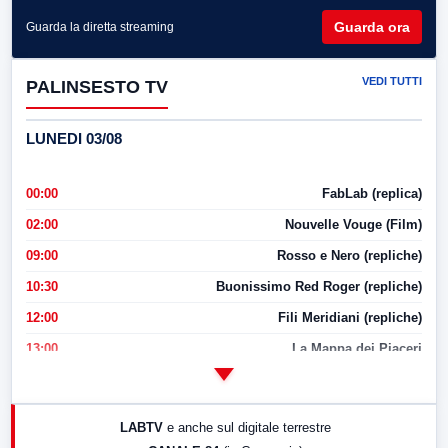
Guarda ora
Guarda la diretta streaming
VEDI TUTTI
PALINSESTO TV
LUNEDI 03/08
00:00
FabLab (replica)
02:00
Nouvelle Vouge (Film)
09:00
Rosso e Nero (repliche)
10:30
Buonissimo Red Roger (repliche)
12:00
Fili Meridiani (repliche)
13:00
La Mappa dei Piaceri
14:00
LabNews
17:00
LabNews (replica)
LABTV
e anche sul digitale terrestre
18:30
Di Faccia e di Profilo (repliche)