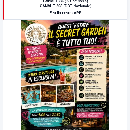
CANALE 84
(in Campania)
CANALE 268
(DDT Nazionale)
19:30
LabNews (Diretta)
E sulla nostra
APP
21:00
Free Sport
23:00
LabNews (replica)