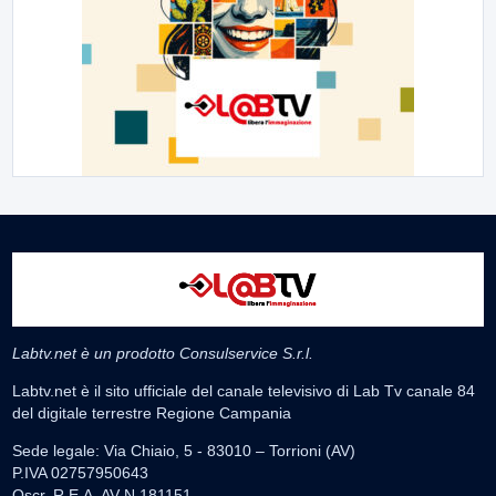
Labtv.net è un prodotto Consulservice S.r.l.
Labtv.net è il sito ufficiale del canale televisivo di Lab Tv canale 84
del digitale terrestre Regione Campania
Sede legale: Via Chiaio, 5 - 83010 – Torrioni (AV)
P.IVA 02757950643
Oscr. R.E.A. AV N.181151