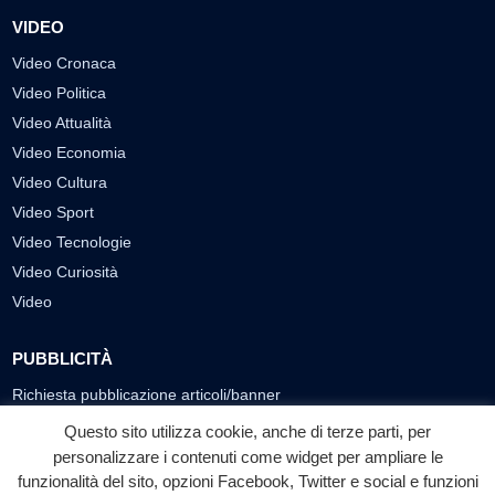
VIDEO
Video Cronaca
Video Politica
Video Attualità
Video Economia
Video Cultura
Video Sport
Video Tecnologie
Video Curiosità
Video
PUBBLICITÀ
Richiesta pubblicazione articoli/banner
Questo sito utilizza cookie, anche di terze parti, per
SEGUICI SUI SOCIAL
personalizzare i contenuti come widget per ampliare le
funzionalità del sito, opzioni Facebook, Twitter e social e funzioni
f
◎
▶