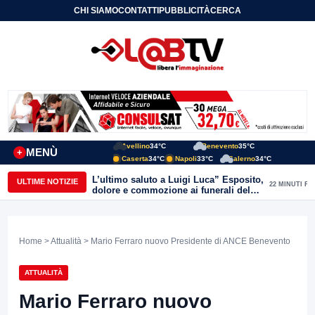
CHI SIAMO
CONTATTI
PUBBLICITÀ
CERCA
Avellino
34°C
Benevento
35°C
MENÙ
+
Caserta
34°C
Napoli
33°C
Salerno
34°C
L’ultimo saluto a Luigi Luca” Esposito,
ULTIME NOTIZIE
22 MINUTI FA
dolore e commozione ai funerali del
giornalista ucciso
Home
>
Attualità
> Mario Ferraro nuovo Presidente di ANCE Benevento
ATTUALITÀ
Mario Ferraro nuovo