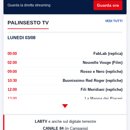
Guarda ora
Guarda la diretta streaming
VEDI TUTTI
PALINSESTO TV
LUNEDI 03/08
00:00
FabLab (replica)
02:00
Nouvelle Vouge (Film)
09:00
Rosso e Nero (repliche)
10:30
Buonissimo Red Roger (repliche)
12:00
Fili Meridiani (repliche)
13:00
La Mappa dei Piaceri
14:00
LabNews
17:00
LabNews (replica)
LABTV
e anche sul digitale terrestre
18:30
Di Faccia e di Profilo (repliche)
CANALE 84
(in Campania)