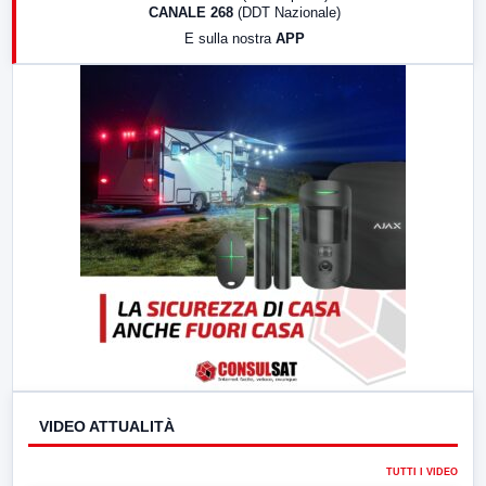
CANALE 268
(DDT Nazionale)
19:30
LabNews (Diretta)
E sulla nostra
APP
21:00
Free Sport
23:00
LabNews (replica)
VIDEO ATTUALITÀ
TUTTI I VIDEO