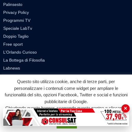
Palinsesto
Privacy Policy
Programmi TV
Speciale LabTv
Doppio Taglio
Free sport
L’Orlando Curioso
La Bottega di Filosofia
Labnews
Le Voci del Parco
Questo sito utilizza cookie, anche di terze parti, per
Parliamo di…
personalizzare i contenuti come widget per ampliare le
Ricomincio da me
funzionalità del sito, opzioni Facebook, Twitter e social e funzioni
pubblicitarie di Google.
SEZIONI
×
Chiudendo questo banner, scorrendo questa pagina o cliccando
su qualunque suo elemento acconsenti all'uso dei cookie.
Cronaca
Accetta
Politica