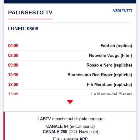
VEDI TUTTI
PALINSESTO TV
LUNEDI 03/08
00:00
FabLab (replica)
02:00
Nouvelle Vouge (Film)
09:00
Rosso e Nero (repliche)
10:30
Buonissimo Red Roger (repliche)
12:00
Fili Meridiani (repliche)
13:00
La Mappa dei Piaceri
14:00
LabNews
17:00
LabNews (replica)
LABTV
e anche sul digitale terrestre
18:30
Di Faccia e di Profilo (repliche)
CANALE 84
(in Campania)
CANALE 268
(DDT Nazionale)
19:30
LabNews (Diretta)
E sulla nostra
APP