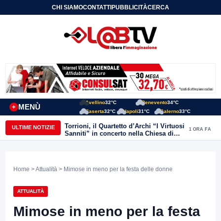
CHI SIAMO
CONTATTI
PUBBLICITÀ
CERCA
Avellino
32°C
Benevento
34°C
MENÙ
+
Caserta
32°C
Napoli
31°C
Salerno
33°C
Torrioni, il Quartetto d’Archi “I Virtuosi
ULTIME NOTIZIE
1 ORA FA
Sanniti” in concerto nella Chiesa di
San Michele Arcangelo
Home
>
Attualità
> Mimose in meno per la festa delle donne
ATTUALITÀ
Mimose in meno per la festa