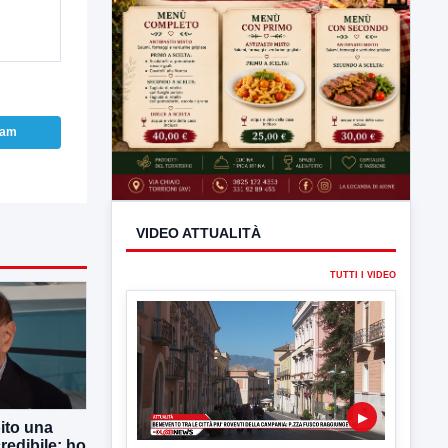
ram
VIDEO ATTUALITÀ
TUTTI I VIDEO
ito una
redibile: ho