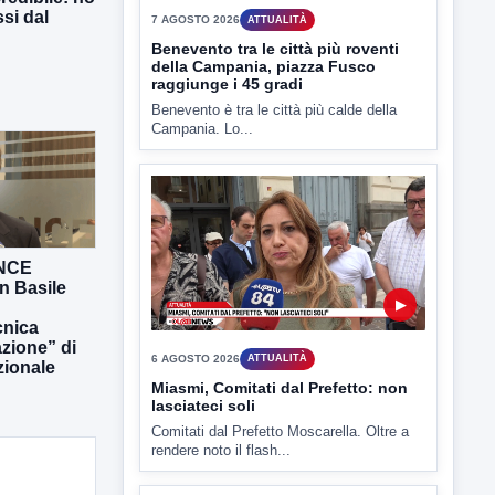
si dal
▶
7 AGOSTO 2026
ATTUALITÀ
Benevento tra le città più roventi
della Campania, piazza Fusco
raggiunge i 45 gradi
Benevento è tra le città più calde della
Campania. Lo...
ANCE
n Basile
nica
azione” di
zionale
▶
6 AGOSTO 2026
ATTUALITÀ
Miasmi, Comitati dal Prefetto: non
lasciateci soli