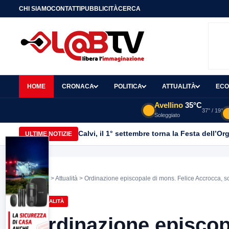
CHI SIAMO
CONTATTI
PUBBLICITÀ
CERCA
HOME
CRONACA
POLITICA
ATTUALITÀ
ECO
Avellino
35°C
37° / 19°
Soleggiato
Calvi, il 1° settembre torna la Festa dell’Or
ULTIME NOTIZIE
Home
>
Attualità
> Ordinazione episcopale di mons. Felice Accrocca, sc
ATTUALITÀ
Ordinazione episcop