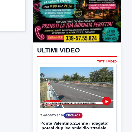
ULTIMI VIDEO
TUTTI I VIDEO
▶
7 AGOSTO 2026
CRONACA
Ponte Valentino,21enne indagato:
ipotesi duplice omicidio stradale
Incidente mortale a Ponte Valentino,
indagato il 21enne alla guida...