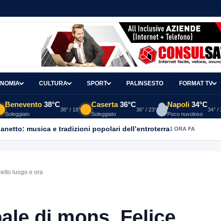
NOMIA
CULTURA
SPORT
PALINSESTO
FORMAT TV
Benevento
38°C
Caserta
36°C
Napoli
34°C
38° / 18°
36° / 23°
34° /
Soleggiato
Soleggiato
Poco nuvoloso
ganetto: musica e tradizioni popolari dell’entroterra
1 ORA FA
elto luogo e ora
ale di mons. Felice