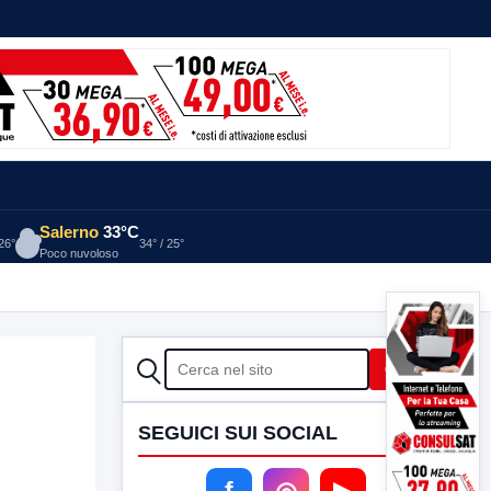
Salerno
33°C
 26°
34° / 25°
Poco nuvoloso
CERCA
Cerca
SEGUICI SUI SOCIAL
f
◎
▶