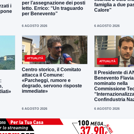
per l’assegnazione dei posti
famiglia a due pas
zati i
letto. Errico: “Un traguardo
Calore”
ispone
per Benevento”
6 AGOSTO 2026
6 AGOSTO 2026
ATTUALITÀ
ATTUALITÀ
Centro storico, il Comitato
Il Presidente di 
attacca il Comune:
Benevento Flavia
«Parcheggi, rumore e
:
nominato nella
degrado, servono risposte
o,
Commissione Tec
immediate»
iati»
“Internazionalizz
Confindustria Na
6 AGOSTO 2026
6 AGOSTO 2026