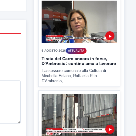
Comitati dal Prefetto Moscarella. Oltre a
rendere noto il flash...
▶
6 AGOSTO 2026
ATTUALITÀ
Tirata del Carro ancora in forse,
D'Ambrosio: continuiamo a lavorare
L'assessore comunale alla Cultura di
Mirabella Eclano, Raffaella Rita
D'Ambrosio,...