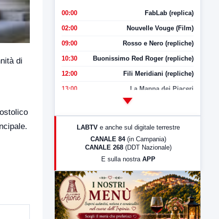
00:00
FabLab (replica)
02:00
Nouvelle Vouge (Film)
09:00
Rosso e Nero (repliche)
10:30
Buonissimo Red Roger (repliche)
nità di
12:00
Fili Meridiani (repliche)
13:00
La Mappa dei Piaceri
14:00
LabNews
ostolico
17:00
LabNews (replica)
ncipale.
LABTV
e anche sul digitale terrestre
18:30
Di Faccia e di Profilo (repliche)
CANALE 84
(in Campania)
CANALE 268
(DDT Nazionale)
19:30
LabNews (Diretta)
E sulla nostra
APP
21:00
Free Sport
23:00
LabNews (replica)