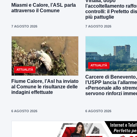
Vinalia, dopo
Miasmi e Calore, l’ASL parla
l’accoltellamento raffor
attraverso il Comune
controlli: il Prefetto d
più pattuglie
7 AGOSTO 2026
7 AGOSTO 2026
ATTUALITÀ
ATTUALITÀ
Carcere di Benevento,
Fiume Calore, l’Asl ha inviato
l’USPP lancia l’allarme
al Comune le risultanze delle
«Personale allo strem
indagini effettuate
servono rinforzi immed
6 AGOSTO 2026
6 AGOSTO 2026