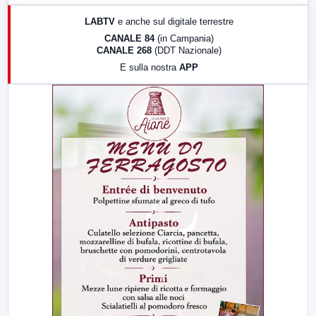
17:00
LabNews (replica)
LABTV
e anche sul digitale terrestre
18:30
Di Faccia e di Profilo (repliche)
CANALE 84
(in Campania)
CANALE 268
(DDT Nazionale)
19:30
LabNews (Diretta)
E sulla nostra
APP
21:00
Free Sport
23:00
LabNews (replica)