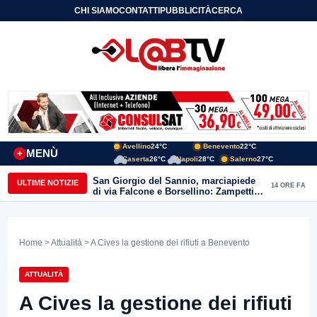
CHI SIAMO
CONTATTI
PUBBLICITÀ
CERCA
Avellino
24°C
Benevento
22°C
MENÙ
+
Caserta
26°C
Napoli
28°C
Salerno
27°C
San Giorgio del Sannio, marciapiede
ULTIME NOTIZIE
14 ORE FA
di via Falcone e Borsellino: Zampetti e
Lombardi replicano alle polemiche
Home
>
Attualità
> A Cives la gestione dei rifiuti a Benevento
ATTUALITÀ
A Cives la gestione dei rifiuti