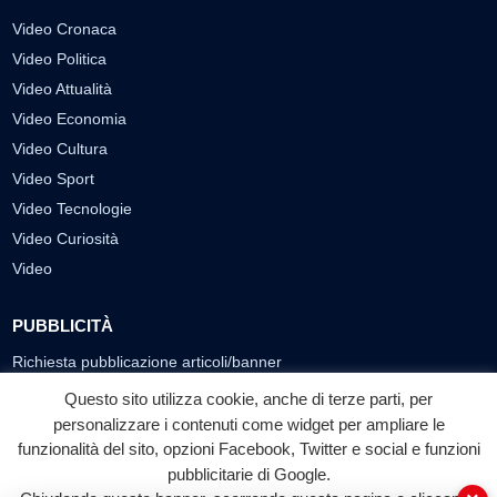
Video Cronaca
Video Politica
Video Attualità
Video Economia
Video Cultura
Video Sport
Video Tecnologie
Video Curiosità
Video
PUBBLICITÀ
Richiesta pubblicazione articoli/banner
Questo sito utilizza cookie, anche di terze parti, per
SEGUICI SUI SOCIAL
personalizzare i contenuti come widget per ampliare le
f
◎
▶
funzionalità del sito, opzioni Facebook, Twitter e social e funzioni
pubblicitarie di Google.
Facebook
Instagram
YouTube