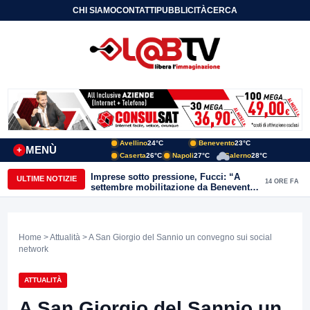
CHI SIAMO
CONTATTI
PUBBLICITÀ
CERCA
Avellino
24°C
Benevento
23°C
MENÙ
+
Caserta
26°C
Napoli
27°C
Salerno
28°C
Imprese sotto pressione, Fucci: “A
ULTIME NOTIZIE
14 ORE FA
settembre mobilitazione da Benevento
e Avellino”
Home
>
Attualità
> A San Giorgio del Sannio un convegno sui social
network
ATTUALITÀ
A San Giorgio del Sannio un