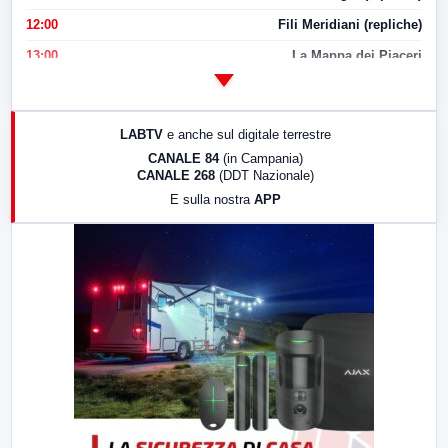
12:00
Fili Meridiani (repliche)
13:00
La Mappa dei Piaceri
14:00
LabNews
17:00
LabNews (replica)
LABTV
e anche sul digitale terrestre
18:30
Di Faccia e di Profilo (repliche)
CANALE 84
(in Campania)
CANALE 268
(DDT Nazionale)
19:30
LabNews (Diretta)
E sulla nostra
APP
21:00
Free Sport
23:00
LabNews (replica)