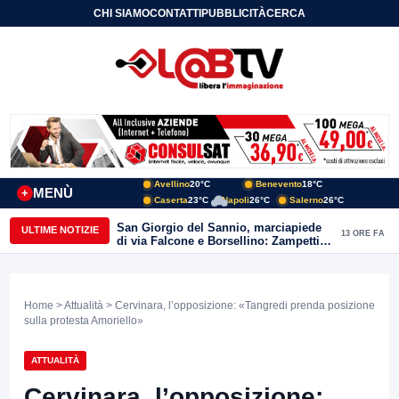
CHI SIAMO
CONTATTI
PUBBLICITÀ
CERCA
Avellino
20°C
Benevento
18°C
MENÙ
+
Caserta
23°C
Napoli
26°C
Salerno
26°C
San Giorgio del Sannio, marciapiede
ULTIME NOTIZIE
13 ORE FA
di via Falcone e Borsellino: Zampetti e
Lombardi replicano alle polemiche
Home
>
Attualità
> Cervinara, l’opposizione: «Tangredi prenda posizione
sulla protesta Amoriello»
ATTUALITÀ
Cervinara, l’opposizione: