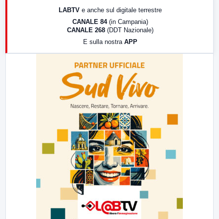
17:00
LabNews (replica)
LABTV
e anche sul digitale terrestre
18:30
Di Faccia e di Profilo (repliche)
CANALE 84
(in Campania)
CANALE 268
(DDT Nazionale)
19:30
LabNews (Diretta)
E sulla nostra
APP
21:00
Free Sport
23:00
LabNews (replica)