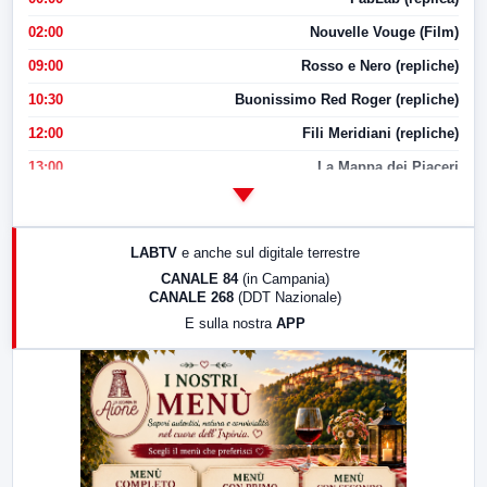
02:00
Nouvelle Vouge (Film)
09:00
Rosso e Nero (repliche)
10:30
Buonissimo Red Roger (repliche)
12:00
Fili Meridiani (repliche)
13:00
La Mappa dei Piaceri
14:00
LabNews
17:00
LabNews (replica)
LABTV
e anche sul digitale terrestre
18:30
Di Faccia e di Profilo (repliche)
CANALE 84
(in Campania)
CANALE 268
(DDT Nazionale)
19:30
LabNews (Diretta)
E sulla nostra
APP
21:00
Free Sport
23:00
LabNews (replica)