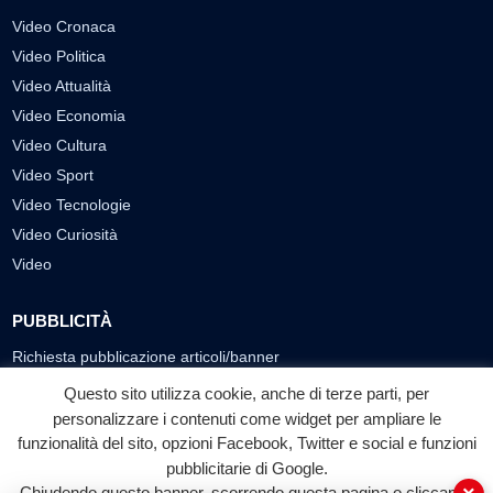
Video Cronaca
Video Politica
Video Attualità
Video Economia
Video Cultura
Video Sport
Video Tecnologie
Video Curiosità
Video
PUBBLICITÀ
Richiesta pubblicazione articoli/banner
Questo sito utilizza cookie, anche di terze parti, per
SEGUICI SUI SOCIAL
personalizzare i contenuti come widget per ampliare le
funzionalità del sito, opzioni Facebook, Twitter e social e funzioni
f
◎
▶
pubblicitarie di Google.
Facebook
Instagram
YouTube
Chiudendo questo banner, scorrendo questa pagina o cliccando