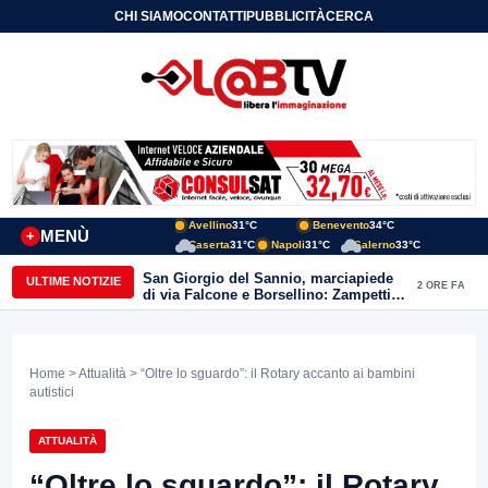
CHI SIAMO
CONTATTI
PUBBLICITÀ
CERCA
Avellino
31°C
Benevento
34°C
MENÙ
+
Caserta
31°C
Napoli
31°C
Salerno
33°C
San Giorgio del Sannio, marciapiede
ULTIME NOTIZIE
2 ORE FA
di via Falcone e Borsellino: Zampetti e
Lombardi replicano alle polemiche
Home
>
Attualità
> “Oltre lo sguardo”: il Rotary accanto ai bambini
autistici
ATTUALITÀ
“Oltre lo sguardo”: il Rotary