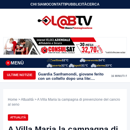
CHI SIAMO
CONTATTI
PUBBLICITÀ
CERCA
Avellino
32°C
Benevento
34°C
MENÙ
+
Caserta
32°C
Napoli
31°C
Salerno
33°C
Guardia Sanframondi, giovane ferito
ULTIME NOTIZIE
16 MINUTI FA
con un coltello dopo una lite:
individuato il presunto autore
Home
>
Attualità
> A Villa Maria la campagna di prevenzione del cancro
al seno
ATTUALITÀ
A Villa Maria la campagna di