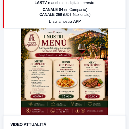
LABTV
e anche sul digitale terrestre
18:30
Di Faccia e di Profilo (repliche)
CANALE 84
(in Campania)
CANALE 268
(DDT Nazionale)
19:30
LabNews (Diretta)
E sulla nostra
APP
21:00
Free Sport
23:00
LabNews (replica)
VIDEO ATTUALITÀ