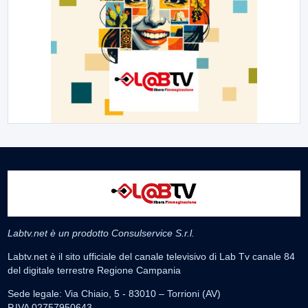
Labtv.net è un prodotto Consulservice S.r.l.
Labtv.net è il sito ufficiale del canale televisivo di Lab Tv canale 84
del digitale terrestre Regione Campania
Sede legale: Via Chiaio, 5 - 83010 – Torrioni (AV)
P.IVA 02757950643