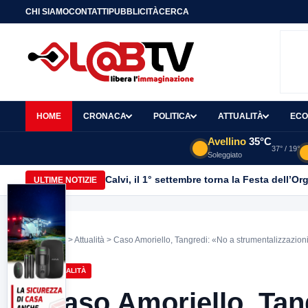
CHI SIAMO
CONTATTI
PUBBLICITÀ
CERCA
HOME
CRONACA
POLITICA
ATTUALITÀ
ECO
Avellino
35°C
37° / 19°
Soleggiato
Calvi, il 1° settembre torna la Festa dell’Or
ULTIME NOTIZIE
Home
>
Attualità
> Caso Amoriello, Tangredi: «No a strumentalizzazioni,
ATTUALITÀ
Caso Amoriello, Tan