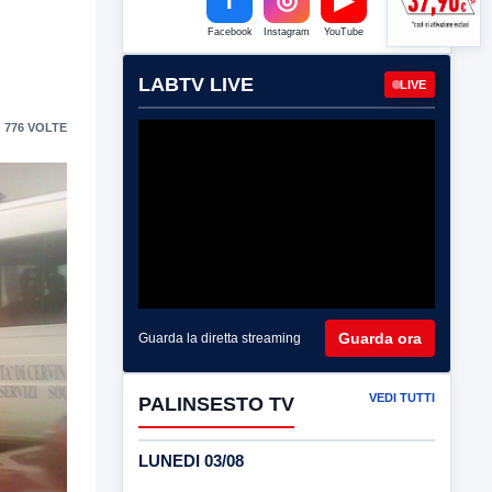
Facebook
Instagram
YouTube
LABTV LIVE
LIVE
 776 VOLTE
Guarda ora
Guarda la diretta streaming
VEDI TUTTI
PALINSESTO TV
LUNEDI 03/08