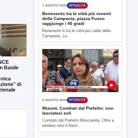
TUTTI I VIDEO
▶
ANCE
n Basile
7 AGOSTO 2026
ATTUALITÀ
Benevento tra le città più roventi
nica
della Campania, piazza Fusco
azione” di
raggiunge i 45 gradi
zionale
Benevento è tra le città più calde della
Campania. Lo...