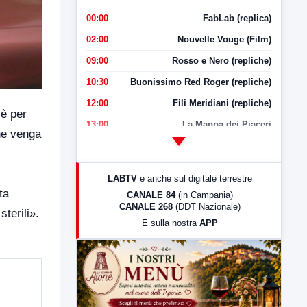
00:00
FabLab (replica)
02:00
Nouvelle Vouge (Film)
09:00
Rosso e Nero (repliche)
10:30
Buonissimo Red Roger (repliche)
12:00
Fili Meridiani (repliche)
è per
13:00
La Mappa dei Piaceri
he venga
14:00
LabNews
17:00
LabNews (replica)
LABTV
e anche sul digitale terrestre
18:30
Di Faccia e di Profilo (repliche)
ta
CANALE 84
(in Campania)
CANALE 268
(DDT Nazionale)
19:30
LabNews (Diretta)
sterili».
E sulla nostra
APP
21:00
Free Sport
23:00
LabNews (replica)