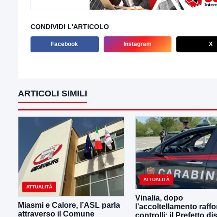
CONDIVIDI L'ARTICOLO
Facebook
Instagram
X
ARTICOLI SIMILI
ATTUALITÀ
ATTUALITÀ
Vinalia, dopo
Miasmi e Calore, l’ASL parla
l’accoltellamento raffor
attraverso il Comune
controlli: il Prefetto d