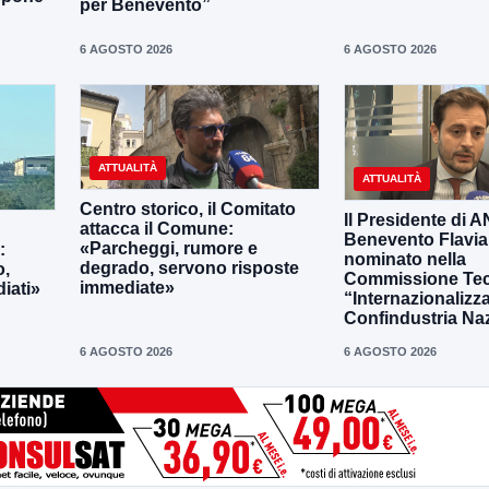
per Benevento”
6 AGOSTO 2026
6 AGOSTO 2026
ATTUALITÀ
ATTUALITÀ
Centro storico, il Comitato
Il Presidente di 
attacca il Comune:
Benevento Flavia
«Parcheggi, rumore e
:
nominato nella
degrado, servono risposte
o,
Commissione Tec
immediate»
iati»
“Internazionalizz
Confindustria Na
6 AGOSTO 2026
6 AGOSTO 2026