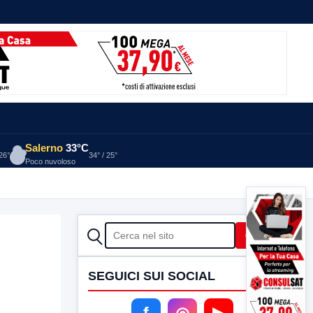
Salerno
33°C
 26°
34° / 25°
Poco nuvoloso
CERCA
Cerca
SEGUICI SUI SOCIAL
f
◎
▶