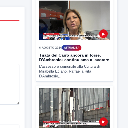
▶
6 AGOSTO 2026
ATTUALITÀ
Miasmi, Comitati dal Prefetto: non
lasciateci soli
Comitati dal Prefetto Moscarella. Oltre a
rendere noto il flash...
▶
6 AGOSTO 2026
ATTUALITÀ
Tirata del Carro ancora in forse,
D'Ambrosio: continuiamo a lavorare
L'assessore comunale alla Cultura di