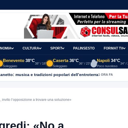
NOMIA
CULTURA
SPORT
PALINSESTO
FORMAT TV
Benevento
38°C
Caserta
36°C
Napoli
34°C
38° / 18°
36° / 23°
34° /
Soleggiato
Soleggiato
Poco nuvoloso
ganetto: musica e tradizioni popolari dell’entroterra
1 ORA FA
 invito l’opposizione a trovare una soluzione»
gredi: «No a