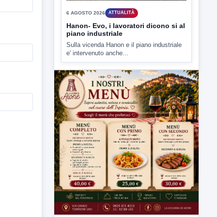
Mirabella Eclano, Raffaella Rita
D'Ambrosio,...
▶
6 AGOSTO 2026
ATTUALITÀ
Hanon- Evo, i lavoratori dicono si al
piano industriale
Sulla vicenda Hanon e il piano industriale
e' intervenuto anche...