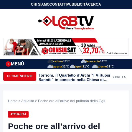
CHI SIAMO
CONTATTI
PUBBLICITÀ
CERCA
Avellino
32°C
Benevento
34°C
MENÙ
+
Caserta
32°C
Napoli
31°C
Salerno
33°C
Torrioni, il Quartetto d’Archi “I Virtuosi
ULTIME NOTIZIE
2 ORE FA
Sanniti” in concerto nella Chiesa di
San Michele Arcangelo
Home
>
Attualità
> Poche ore all’arrivo del pullman della Cgil
ATTUALITÀ
Poche ore all’arrivo del