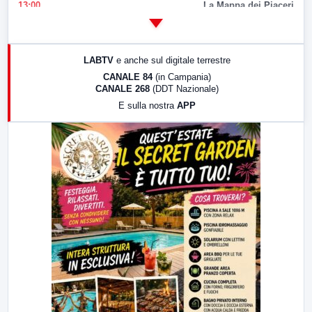
13:00
La Mappa dei Piaceri
14:00
LabNews
17:00
LabNews (replica)
LABTV
e anche sul digitale terrestre
18:30
Di Faccia e di Profilo (repliche)
CANALE 84
(in Campania)
CANALE 268
(DDT Nazionale)
19:30
LabNews (Diretta)
E sulla nostra
APP
21:00
Free Sport
23:00
LabNews (replica)