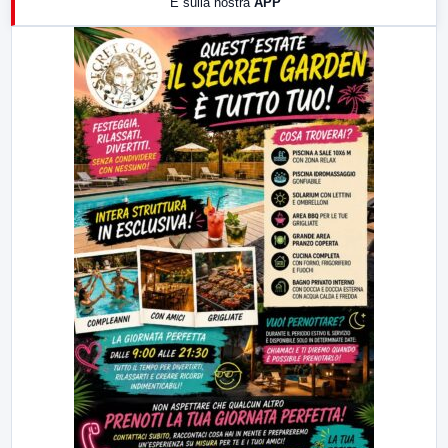
E sulla nostra
APP
21:00
Free Sport
23:00
LabNews (replica)