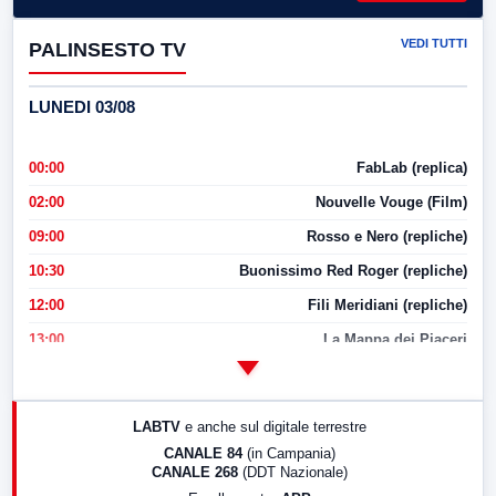
VEDI TUTTI
PALINSESTO TV
LUNEDI 03/08
00:00
FabLab (replica)
02:00
Nouvelle Vouge (Film)
09:00
Rosso e Nero (repliche)
10:30
Buonissimo Red Roger (repliche)
12:00
Fili Meridiani (repliche)
13:00
La Mappa dei Piaceri
14:00
LabNews
17:00
LabNews (replica)
LABTV
e anche sul digitale terrestre
18:30
Di Faccia e di Profilo (repliche)
CANALE 84
(in Campania)
CANALE 268
(DDT Nazionale)
19:30
LabNews (Diretta)