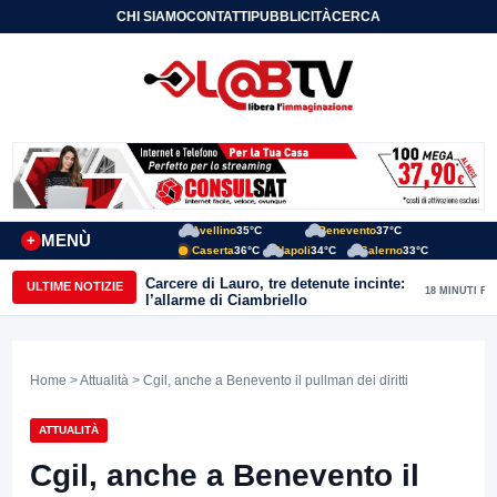
CHI SIAMO
CONTATTI
PUBBLICITÀ
CERCA
Avellino
35°C
Benevento
37°C
MENÙ
+
Caserta
36°C
Napoli
34°C
Salerno
33°C
Carcere di Lauro, tre detenute incinte:
ULTIME NOTIZIE
18 MINUTI FA
l’allarme di Ciambriello
Home
>
Attualità
> Cgil, anche a Benevento il pullman dei diritti
ATTUALITÀ
Cgil, anche a Benevento il