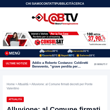
CHI SIAMO
CONTATTI
PUBBLICITÀ
CERCA
Avellino
30°C
Benevento
31°C
MENÙ
+
Caserta
32°C
Napoli
32°C
Salerno
33°C
Addio a Roberto Costanzo: Coldiretti
ULTIME NOTIZIE
20 MINUTI FA
Benevento, “grave perdita per
l’agricoltura e il Sannio”
Home
>
Attualità
> Alluvione: al Comune firmati decreti per Ponte
Valentino
ATTUALITÀ
Alluvione: al Comune firmati