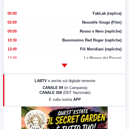
00:00
FabLab (replica)
02:00
Nouvelle Vouge (Film)
09:00
Rosso e Nero (repliche)
10:30
Buonissimo Red Roger (repliche)
12:00
Fili Meridiani (repliche)
13:00
La Mappa dei Piaceri
14:00
LabNews
17:00
LabNews (replica)
LABTV
e anche sul digitale terrestre
18:30
Di Faccia e di Profilo (repliche)
CANALE 84
(in Campania)
CANALE 268
(DDT Nazionale)
19:30
LabNews (Diretta)
E sulla nostra
APP
21:00
Free Sport
23:00
LabNews (replica)