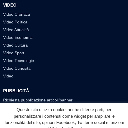
VIDEO
Video Cronaca
Video Politica
Video Attualità
Video Economia
Video Cultura
Video Sport
Video Tecnologie
Video Curiosità
Video
PUBBLICITÀ
Richiesta pubblicazione articoli/banner
Questo sito utilizza cookie, anche di terze parti, per
SEGUICI SUI SOCIAL
personalizzare i contenuti come widget per ampliare le
funzionalità del sito, opzioni Facebook, Twitter e social e funzioni
f
◎
▶