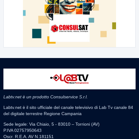
Labtv.net è un prodotto Consulservice S.r.l.
Labtv.net è il sito ufficiale del canale televisivo di Lab Tv canale 84
del digitale terrestre Regione Campania
Sede legale: Via Chiaio, 5 - 83010 – Torrioni (AV)
P.IVA 02757950643
Oscr. R.E.A. AV N.181151