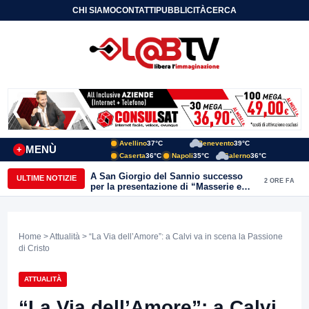
CHI SIAMO
CONTATTI
PUBBLICITÀ
CERCA
Avellino
37°C
Benevento
39°C
MENÙ
+
Caserta
36°C
Napoli
35°C
Salerno
36°C
A San Giorgio del Sannio successo
ULTIME NOTIZIE
2 ORE FA
per la presentazione di “Masserie e
vita contadina” di Carmine Nardone
Home
>
Attualità
> “La Via dell’Amore”: a Calvi va in scena la Passione
di Cristo
ATTUALITÀ
“La Via dell’Amore”: a Calvi