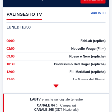
VEDI TUTTI
PALINSESTO TV
LUNEDI 10/08
00:00
FabLab (replica)
02:00
Nouvelle Vouge (Film)
09:00
Rosso e Nero (repliche)
10:30
Buonissimo Red Roger (repliche)
12:00
Fili Meridiani (repliche)
13:00
La Mappa dei Piaceri
14:00
LabNews
17:00
LabNews (replica)
LABTV
e anche sul digitale terrestre
18:30
Di Faccia e di Profilo (repliche)
CANALE 84
(in Campania)
CANALE 268
(DDT Nazionale)
19:30
LabNews (Diretta)