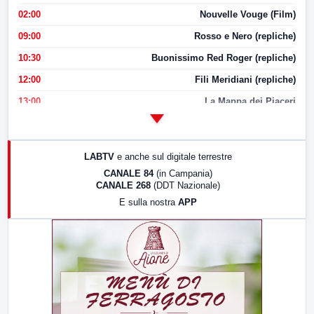
02:00
Nouvelle Vouge (Film)
09:00
Rosso e Nero (repliche)
10:30
Buonissimo Red Roger (repliche)
12:00
Fili Meridiani (repliche)
13:00
La Mappa dei Piaceri
14:00
LabNews
17:00
LabNews (replica)
LABTV
e anche sul digitale terrestre
18:30
Di Faccia e di Profilo (repliche)
CANALE 84
(in Campania)
CANALE 268
(DDT Nazionale)
19:30
LabNews (Diretta)
E sulla nostra
APP
21:00
Free Sport
23:00
LabNews (replica)