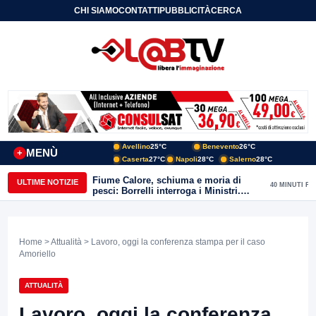
CHI SIAMO
CONTATTI
PUBBLICITÀ
CERCA
Avellino
25°C
Benevento
26°C
MENÙ
+
Caserta
27°C
Napoli
28°C
Salerno
28°C
Fiume Calore, schiuma e moria di
ULTIME NOTIZIE
40 MINUTI FA
pesci: Borrelli interroga i Ministri.
“Benevento paga l’assenza del
depuratore
Home
>
Attualità
> Lavoro, oggi la conferenza stampa per il caso
Amoriello
ATTUALITÀ
Lavoro, oggi la conferenza