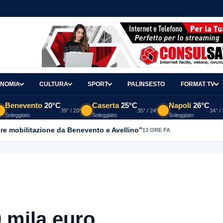
NOMIA
CULTURA
SPORT
PALINSESTO
FORMAT TV
Benevento
20°C
Caserta
25°C
Napoli
26°C
39° / 20°
35° / 24°
34° /
Soleggiato
Soleggiato
Soleggiato
re mobilitazione da Benevento e Avellino”
13 ORE FA
 mila euro