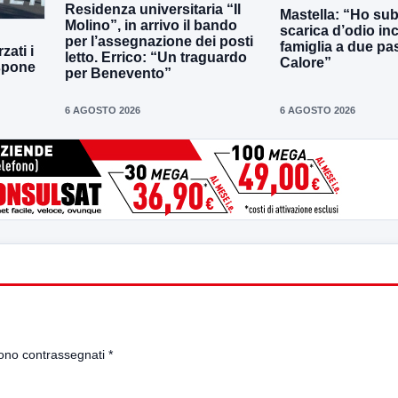
Residenza universitaria “Il
Mastella: “Ho sub
Molino”, in arrivo il bando
scarica d’odio inc
per l’assegnazione dei posti
famiglia a due pas
zati i
letto. Errico: “Un traguardo
Calore”
ispone
per Benevento”
6 AGOSTO 2026
6 AGOSTO 2026
sono contrassegnati
*