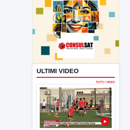
ULTIMI VIDEO
TUTTI I VIDEO
▶
7 AGOSTO 2026
SPORT BENEVENTO
Benevento Calcio: Le scelte di
Floro Flores per il debutto di Coppa