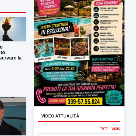
co
sto
ervare la
VIDEO ATTUALITÀ
TUTTI I VIDEO