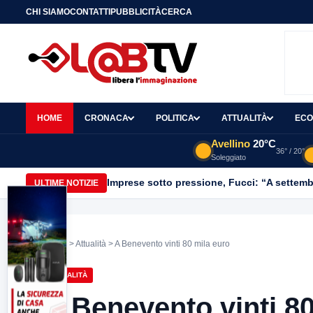
CHI SIAMO
CONTATTI
PUBBLICITÀ
CERCA
HOME
CRONACA
POLITICA
ATTUALITÀ
ECO
Avellino
20°C
36° / 20°
Soleggiato
Imprese sotto pressione, Fucci: “A settemb
ULTIME NOTIZIE
Home
>
Attualità
> A Benevento vinti 80 mila euro
ATTUALITÀ
A Benevento vinti 80