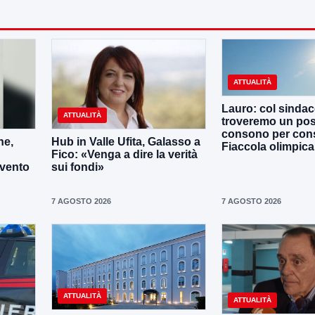
ATTUALITÀ
Lauro: col sinda
ATTUALITÀ
troveremo un po
consono per cons
ne,
Hub in Valle Ufita, Galasso a
Fiaccola olimpica
Fico: «Venga a dire la verità
evento
sui fondi»
7 AGOSTO 2026
7 AGOSTO 2026
ATTUALITÀ
ATTUALITÀ