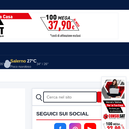
Salerno
27°C
 26°
34° / 26°
Poco nuvoloso
CERCA
Cerca
SEGUICI SUI SOCIAL
f
◎
▶