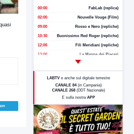
00:00
FabLab (replica)
02:00
Nouvelle Vouge (Film)
 quasi
09:00
Rosso e Nero (repliche)
10:30
Buonissimo Red Roger (repliche)
12:00
Fili Meridiani (repliche)
13:00
La Mappa dei Piaceri
14:00
LabNews
17:00
LabNews (replica)
LABTV
e anche sul digitale terrestre
18:30
Di Faccia e di Profilo (repliche)
CANALE 84
(in Campania)
CANALE 268
(DDT Nazionale)
19:30
LabNews (Diretta)
E sulla nostra
APP
21:00
Free Sport
ram
23:00
LabNews (replica)