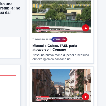
ito una
redibile: ho
▶
si dal
7 AGOSTO 2026
ATTUALITÀ
Miasmi e Calore, l'ASL parla
attraverso il Comune
Nessuna nuova moria di pesci e nessuna
criticità igienico-sanitaria nel...
▶
7 AGOSTO 2026
ATTUALITÀ
Benevento tra le città più roventi
della Campania, piazza Fusco
raggiunge i 45 gradi