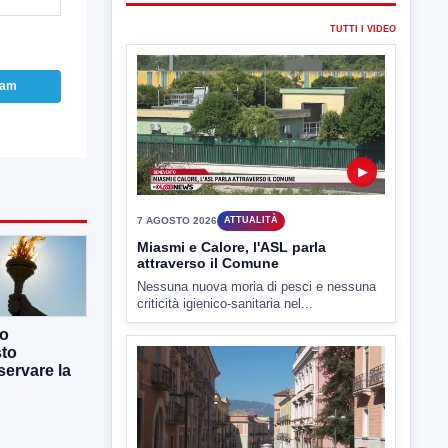
TUTTI I VIDEO
ram
▶
7 AGOSTO 2026
ATTUALITÀ
Miasmi e Calore, l'ASL parla
attraverso il Comune
Nessuna nuova moria di pesci e nessuna
criticità igienico-sanitaria nel...
co
sto
ervare la