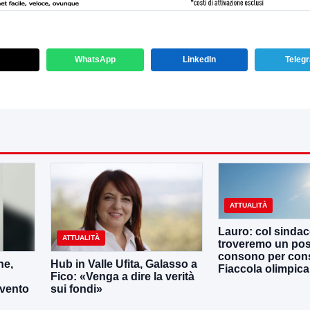
WhatsApp
LinkedIn
Teleg
ATTUALITÀ
Lauro: col sinda
ATTUALITÀ
troveremo un po
consono per cons
ne,
Hub in Valle Ufita, Galasso a
Fiaccola olimpica
Fico: «Venga a dire la verità
evento
sui fondi»