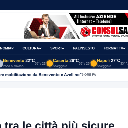
NOMIA
CULTURA
SPORT
PALINSESTO
FORMAT TV
Benevento
22°C
Caserta
26°C
Napoli
27°C
38° / 21°
35° / 25°
33° /
Poco nuvoloso
Soleggiato
Soleggiato
re mobilitazione da Benevento e Avellino”
9 ORE FA
tra le città più sicure