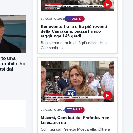
▶
7 AGOSTO 2026
ATTUALITÀ
Benevento tra le città più roventi
della Campania, piazza Fusco
raggiunge i 45 gradi
Benevento è tra le città più calde della
Campania. Lo...
ito una
redibile: ho
si dal
▶
6 AGOSTO 2026
ATTUALITÀ
Miasmi, Comitati dal Prefetto: non
lasciateci soli
Comitati dal Prefetto Moscarella. Oltre a