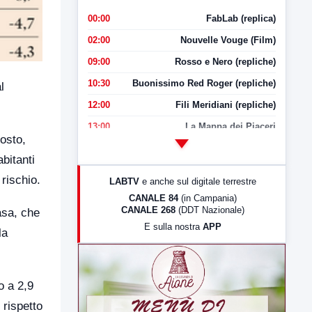
00:00
FabLab (replica)
02:00
Nouvelle Vouge (Film)
09:00
Rosso e Nero (repliche)
10:30
Buonissimo Red Roger (repliche)
l
12:00
Fili Meridiani (repliche)
13:00
La Mappa dei Piaceri
posto,
14:00
LabNews
abitanti
17:00
LabNews (replica)
rischio.
LABTV
e anche sul digitale terrestre
18:30
Di Faccia e di Profilo (repliche)
CANALE 84
(in Campania)
CANALE 268
(DDT Nazionale)
casa, che
19:30
LabNews (Diretta)
E sulla nostra
APP
la
21:00
Free Sport
23:00
LabNews (replica)
o a 2,9
 rispetto