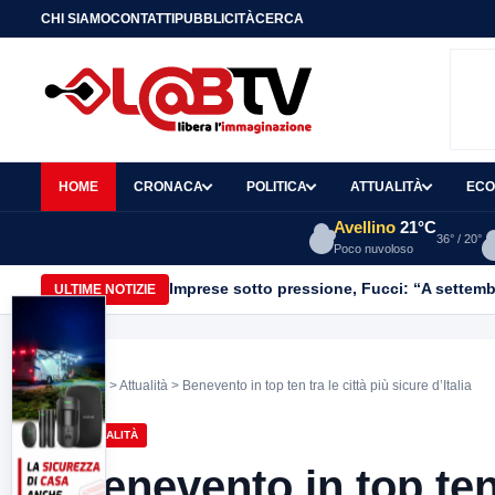
CHI SIAMO
CONTATTI
PUBBLICITÀ
CERCA
HOME
CRONACA
POLITICA
ATTUALITÀ
ECO
Avellino
21°C
36° / 20°
Poco nuvoloso
Imprese sotto pressione, Fucci: “A settemb
ULTIME NOTIZIE
Home
>
Attualità
> Benevento in top ten tra le città più sicure d’Italia
ATTUALITÀ
Benevento in top ten 