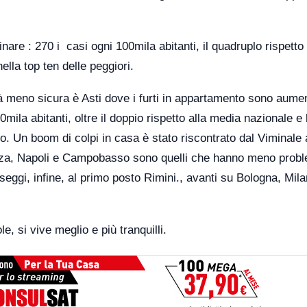
are : 270 i casi ogni 100mila abitanti, il quadruplo rispetto 
lla top ten delle peggiori.
ttà meno sicura è Asti dove i furti in appartamento sono aumen
00mila abitanti, oltre il doppio rispetto alla media nazionale e
o. Un boom di colpi in casa è stato riscontrato dal Viminale
enza, Napoli e Campobasso sono quelli che hanno meno probl
rseggi, infine, al primo posto Rimini., avanti su Bologna, Mila
e, si vive meglio e più tranquilli.