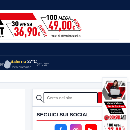
Salerno
27°C
 26°
34° / 27°
Poco nuvoloso
CERCA
Cerca
SEGUICI SUI SOCIAL
f
◎
▶