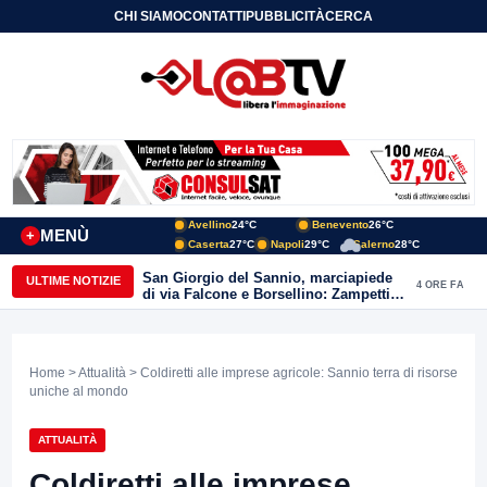
CHI SIAMO
CONTATTI
PUBBLICITÀ
CERCA
Avellino
24°C
Benevento
26°C
MENÙ
+
Caserta
27°C
Napoli
29°C
Salerno
28°C
San Giorgio del Sannio, marciapiede
ULTIME NOTIZIE
4 ORE FA
di via Falcone e Borsellino: Zampetti e
Lombardi replicano alle polemiche
Home
>
Attualità
> Coldiretti alle imprese agricole: Sannio terra di risorse
uniche al mondo
ATTUALITÀ
Coldiretti alle imprese