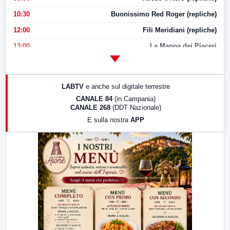
10:30
Buonissimo Red Roger (repliche)
12:00
Fili Meridiani (repliche)
13:00
La Mappa dei Piaceri
14:00
LabNews
17:00
LabNews (replica)
LABTV
e anche sul digitale terrestre
18:30
Di Faccia e di Profilo (repliche)
CANALE 84
(in Campania)
CANALE 268
(DDT Nazionale)
19:30
LabNews (Diretta)
E sulla nostra
APP
21:00
Free Sport
23:00
LabNews (replica)