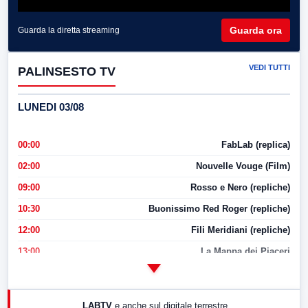
Guarda ora
Guarda la diretta streaming
VEDI TUTTI
PALINSESTO TV
LUNEDI 03/08
00:00
FabLab (replica)
02:00
Nouvelle Vouge (Film)
09:00
Rosso e Nero (repliche)
10:30
Buonissimo Red Roger (repliche)
12:00
Fili Meridiani (repliche)
13:00
La Mappa dei Piaceri
14:00
LabNews
17:00
LabNews (replica)
LABTV
e anche sul digitale terrestre