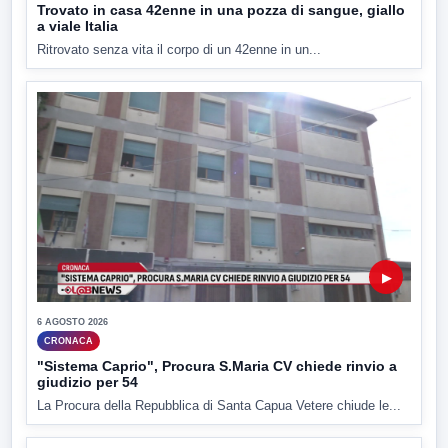
Trovato in casa 42enne in una pozza di sangue, giallo
a viale Italia
Ritrovato senza vita il corpo di un 42enne in un...
▶
6 AGOSTO 2026
CRONACA
"Sistema Caprio", Procura S.Maria CV chiede rinvio a
giudizio per 54
La Procura della Repubblica di Santa Capua Vetere chiude le...