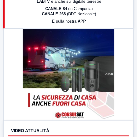
LABTV
e anche sul digitale terrestre
18:30
Di Faccia e di Profilo (repliche)
CANALE 84
(in Campania)
CANALE 268
(DDT Nazionale)
19:30
LabNews (Diretta)
E sulla nostra
APP
21:00
Free Sport
23:00
LabNews (replica)
VIDEO ATTUALITÀ