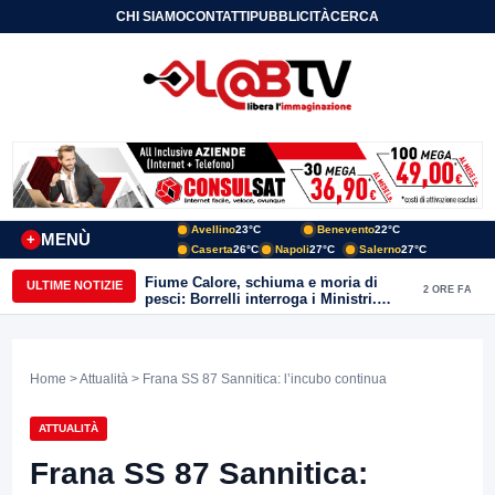
CHI SIAMO
CONTATTI
PUBBLICITÀ
CERCA
Avellino
23°C
Benevento
22°C
MENÙ
+
Caserta
26°C
Napoli
27°C
Salerno
27°C
Fiume Calore, schiuma e moria di
ULTIME NOTIZIE
2 ORE FA
pesci: Borrelli interroga i Ministri.
“Benevento paga l’assenza del
depuratore
Home
>
Attualità
> Frana SS 87 Sannitica: l’incubo continua
ATTUALITÀ
Frana SS 87 Sannitica: