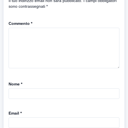
Il tuo indirizzo email non sarà pubblicato.
I campi obbligatori
sono contrassegnati
*
Commento
*
Nome
*
Email
*