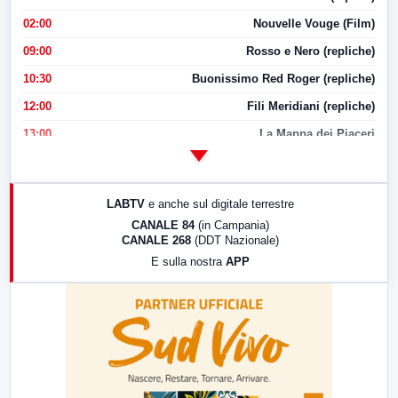
02:00
Nouvelle Vouge (Film)
09:00
Rosso e Nero (repliche)
10:30
Buonissimo Red Roger (repliche)
12:00
Fili Meridiani (repliche)
13:00
La Mappa dei Piaceri
14:00
LabNews
17:00
LabNews (replica)
LABTV
e anche sul digitale terrestre
18:30
Di Faccia e di Profilo (repliche)
CANALE 84
(in Campania)
CANALE 268
(DDT Nazionale)
19:30
LabNews (Diretta)
E sulla nostra
APP
21:00
Free Sport
23:00
LabNews (replica)