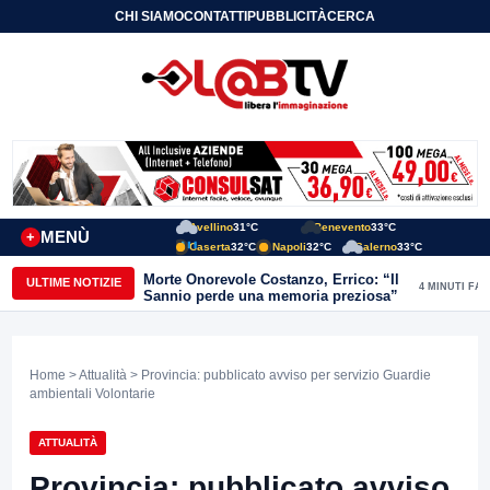
CHI SIAMO
CONTATTI
PUBBLICITÀ
CERCA
Avellino
31°C
Benevento
33°C
MENÙ
+
Caserta
32°C
Napoli
32°C
Salerno
33°C
Morte Onorevole Costanzo, Errico: “Il
ULTIME NOTIZIE
4 MINUTI FA
Sannio perde una memoria preziosa”
Home
>
Attualità
> Provincia: pubblicato avviso per servizio Guardie
ambientali Volontarie
ATTUALITÀ
Provincia: pubblicato avviso