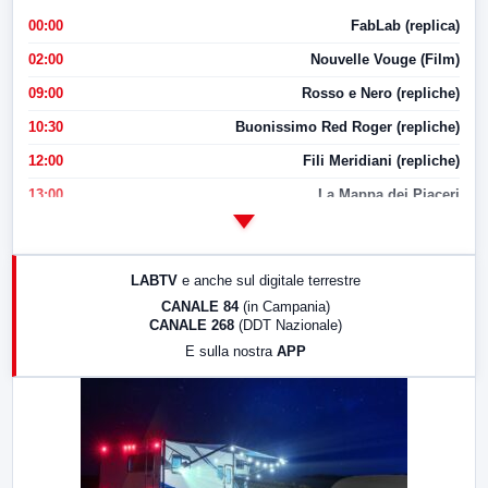
00:00
FabLab (replica)
02:00
Nouvelle Vouge (Film)
09:00
Rosso e Nero (repliche)
10:30
Buonissimo Red Roger (repliche)
12:00
Fili Meridiani (repliche)
13:00
La Mappa dei Piaceri
14:00
LabNews
17:00
LabNews (replica)
LABTV
e anche sul digitale terrestre
18:30
Di Faccia e di Profilo (repliche)
CANALE 84
(in Campania)
CANALE 268
(DDT Nazionale)
19:30
LabNews (Diretta)
E sulla nostra
APP
21:00
Free Sport
23:00
LabNews (replica)