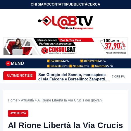
CHI SIAMO
CONTATTI
PUBBLICITÀ
CERCA
Avellino
22°C
Benevento
24°C
MENÙ
+
Caserta
26°C
Napoli
28°C
Salerno
27°C
San Giorgio del Sannio, marciapiede
ULTIME NOTIZIE
7 ORE FA
di via Falcone e Borsellino: Zampetti e
Lombardi replicano alle polemiche
Home
>
Attualità
> Al Rione Libertà la Via Crucis dei giovani
ATTUALITÀ
Al Rione Libertà la Via Crucis