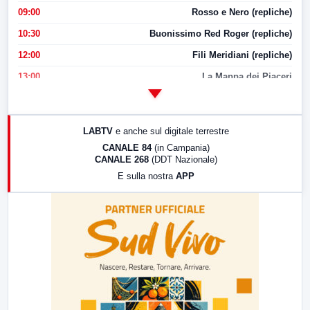
09:00
Rosso e Nero (repliche)
10:30
Buonissimo Red Roger (repliche)
12:00
Fili Meridiani (repliche)
13:00
La Mappa dei Piaceri
14:00
LabNews
17:00
LabNews (replica)
LABTV
e anche sul digitale terrestre
18:30
Di Faccia e di Profilo (repliche)
CANALE 84
(in Campania)
CANALE 268
(DDT Nazionale)
19:30
LabNews (Diretta)
E sulla nostra
APP
21:00
Free Sport
23:00
LabNews (replica)