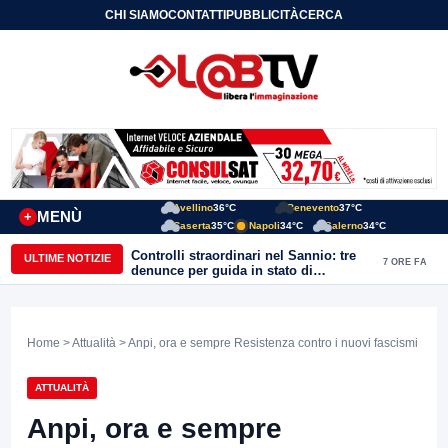
CHI SIAMO
CONTATTI
PUBBLICITÀ
CERCA
Avellino
36°C
Benevento
37°C
MENÙ
+
Caserta
35°C
Napoli
34°C
Salerno
34°C
Controlli straordinari nel Sannio: tre
ULTIME NOTIZIE
7 ORE FA
denunce per guida in stato di
ebbrezza, un arresto e 1.500 kg di
conserve sequestrate
Home
>
Attualità
> Anpi, ora e sempre Resistenza contro i nuovi fascismi
ATTUALITÀ
Anpi, ora e sempre