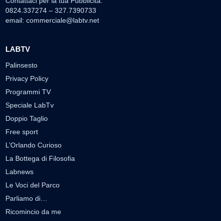
Contattaci per la tua Pubblicità:
0824.337274 – 327.7390733
email:
commerciale@labtv.net
LABTV
Palinsesto
Privacy Policy
Programmi TV
Speciale LabTv
Doppio Taglio
Free sport
L’Orlando Curioso
La Bottega di Filosofia
Labnews
Le Voci del Parco
Parliamo di…
Ricomincio da me