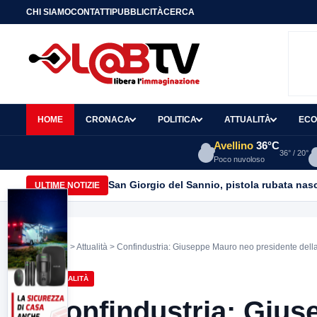
CHI SIAMO
CONTATTI
PUBBLICITÀ
CERCA
HOME
CRONACA
POLITICA
ATTUALITÀ
ECO
Avellino
36°C
36° / 20°
Poco nuvoloso
San Giorgio del Sannio, pistola rubata nasc
ULTIME NOTIZIE
Home
>
Attualità
> Confindustria: Giuseppe Mauro neo presidente dell
ATTUALITÀ
Confindustria: Gius