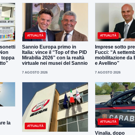
ATTUALITÀ
ATTUALITÀ
sonetti
Sannio Europa primo in
Imprese sotto pr
 Non
Italia: vince il “Top of the PID
Fucci: “A settem
 toppa
Mirabilia 2026” con la realtà
mobilitazione da
tto”
virtuale nei musei del Sannio
e Avellino”
7 AGOSTO 2026
7 AGOSTO 2026
ATTUALITÀ
re la
ATTUALITÀ
Vinalia, dopo