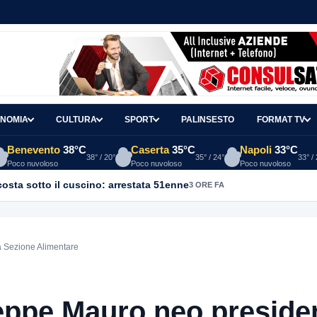
NOMIA
CULTURA
SPORT
PALINSESTO
FORMAT TV
Benevento
38°C
Caserta
35°C
Napoli
33°C
38° / 20°
35° / 24°
33° /
Poco nuvoloso
Poco nuvoloso
Poco nuvoloso
osta sotto il cuscino: arrestata 51enne
3 ORE FA
a Sezione Alimentare
eppe Mauro neo preside