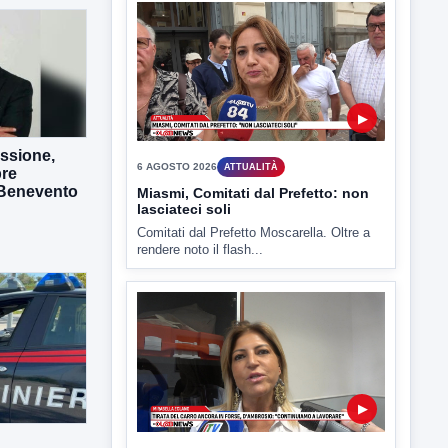
Benevento è tra le città più calde della
Campania. Lo...
essione,
bre
 Benevento
▶
6 AGOSTO 2026
ATTUALITÀ
Miasmi, Comitati dal Prefetto: non
lasciateci soli
Comitati dal Prefetto Moscarella. Oltre a
rendere noto il flash...