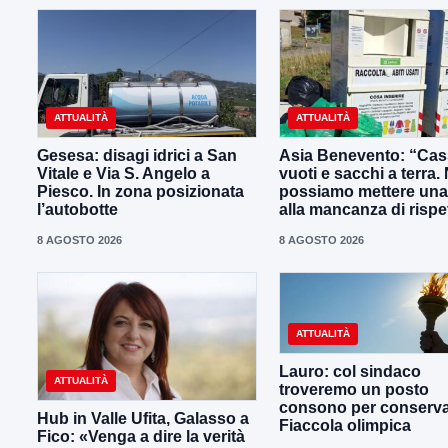
ATTUALITÀ
ATTUALITÀ
Gesesa: disagi idrici a San
Asia Benevento: “Cas
Vitale e Via S. Angelo a
vuoti e sacchi a terra.
Piesco. In zona posizionata
possiamo mettere una
l’autobotte
alla mancanza di rispe
8 AGOSTO 2026
8 AGOSTO 2026
ATTUALITÀ
Lauro: col sindaco
ATTUALITÀ
troveremo un posto
consono per conserva
Hub in Valle Ufita, Galasso a
Fiaccola olimpica
Fico: «Venga a dire la verità