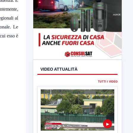
sidenza. È
entemente,
gionali al
ionale. Le
 cui esso è
VIDEO ATTUALITÀ
TUTTI I VIDEO