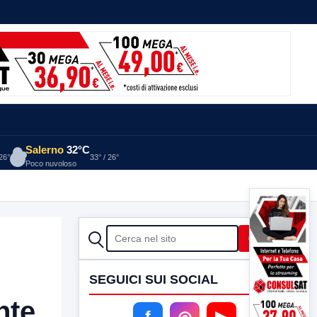
Salerno
32°C
 26°
33° / 26°
Poco nuvoloso
CERCA
Cerca
SEGUICI SUI SOCIAL
nte
f
◎
▶