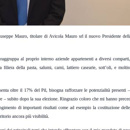
seppe Mauro, titolare di Avicola Mauro srl il nuovo Presidente del
 raggruppa al proprio interno aziende appartenenti a diversi compart
a filiera della pasta, salumi, carni, lattiero casearie, sott’oli, e molti
enta oltre il 17% del Pil, bisogna rafforzare le potenzialità presenti 
e – subito dopo la sua elezione. Ringrazio coloro che mi hanno prece
ngimento di importanti risultati come ad esempio la costituzione dell
torio ancora più visibilità.