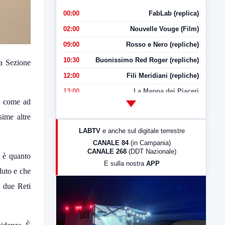
00:00
FabLab (replica)
02:00
Nouvelle Vouge (Film)
09:00
Rosso e Nero (repliche)
10:30
Buonissimo Red Roger (repliche)
la Sezione
12:00
Fili Meridiani (repliche)
13:00
La Mappa dei Piaceri
i, come ad
14:00
LabNews
ssime altre
17:00
LabNews (replica)
LABTV
e anche sul digitale terrestre
18:30
Di Faccia e di Profilo (repliche)
CANALE 84
(in Campania)
CANALE 268
(DDT Nazionale)
19:30
LabNews (Diretta)
– è quanto
E sulla nostra
APP
21:00
Free Sport
duto e che
23:00
LabNews (replica)
e due Reti