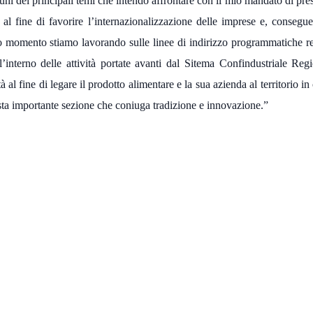
cuni dei principali temi che intendo affrontare con il mio mandato di pre
al fine di favorire l’internazionalizzazione delle imprese e, consegu
sto momento stiamo lavorando sulle linee di indirizzo programmatiche re
ll’interno delle attività portate avanti dal Sitema Confindustriale Reg
al fine di legare il prodotto alimentare e la sua azienda al territorio in
sta importante sezione che coniuga tradizione e innovazione.”