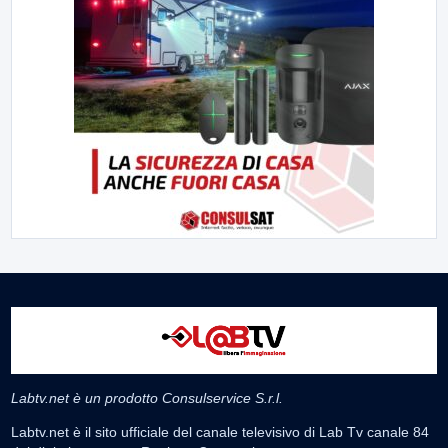
Labtv.net è un prodotto Consulservice S.r.l.
Labtv.net è il sito ufficiale del canale televisivo di Lab Tv canale 84