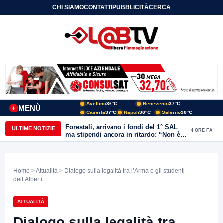
CHI SIAMO
CONTATTI
PUBBLICITÀ
CERCA
Avellino
36°C
Benevento
37°C
MENÙ
+
Caserta
37°C
Napoli
36°C
Salerno
36°C
Forestali, arrivano i fondi del 1° SAL
ULTIME NOTIZIE
4 ORE FA
ma stipendi ancora in ritardo: “Non è
più sostenibile”
Home
>
Attualità
> Dialogo sulla legalità tra l’Arma e gli studenti
dell’Alberti
ATTUALITÀ
Dialogo sulla legalità tra