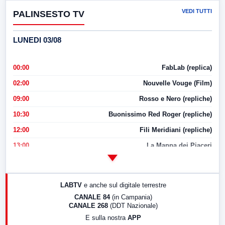
VEDI TUTTI
PALINSESTO TV
LUNEDI 03/08
00:00
FabLab (replica)
02:00
Nouvelle Vouge (Film)
09:00
Rosso e Nero (repliche)
10:30
Buonissimo Red Roger (repliche)
12:00
Fili Meridiani (repliche)
13:00
La Mappa dei Piaceri
14:00
LabNews
17:00
LabNews (replica)
LABTV
e anche sul digitale terrestre
18:30
Di Faccia e di Profilo (repliche)
CANALE 84
(in Campania)
CANALE 268
(DDT Nazionale)
19:30
LabNews (Diretta)
E sulla nostra
APP
21:00
Free Sport