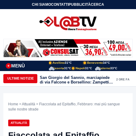
CHI SIAMO
CONTATTI
PUBBLICITÀ
CERCA
Avellino
31°C
Benevento
34°C
MENÙ
+
Caserta
31°C
Napoli
31°C
Salerno
33°C
San Giorgio del Sannio, marciapiede
ULTIME NOTIZIE
2 ORE FA
di via Falcone e Borsellino: Zampetti e
Lombardi replicano alle polemiche
Home
>
Attualità
> Fiaccolata ad Epitaffio, Febbraro: mai più sangue
sulle nostre strade
ATTUALITÀ
Fiaccolata ad Epitaffio,