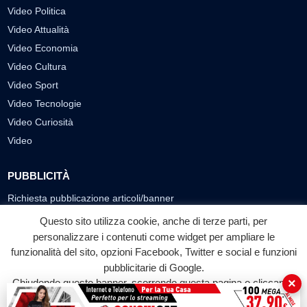
Video Politica
Video Attualità
Video Economia
Video Cultura
Video Sport
Video Tecnologie
Video Curiosità
Video
PUBBLICITÀ
Richiesta pubblicazione articoli/banner
Questo sito utilizza cookie, anche di terze parti, per
SEGUICI SUI SOCIAL
personalizzare i contenuti come widget per ampliare le
f
◎
▶
funzionalità del sito, opzioni Facebook, Twitter e social e funzioni
pubblicitarie di Google.
Facebook
Instagram
YouTube
×
Chiudendo questo banner, scorrendo questa pagina o cliccando
su qualunque suo elemento acconsenti all'uso dei cookie.