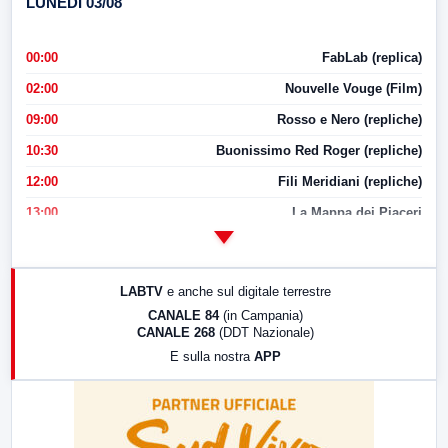
LUNEDI 03/08
00:00
FabLab (replica)
02:00
Nouvelle Vouge (Film)
09:00
Rosso e Nero (repliche)
10:30
Buonissimo Red Roger (repliche)
12:00
Fili Meridiani (repliche)
13:00
La Mappa dei Piaceri
14:00
LabNews
17:00
LabNews (replica)
LABTV
e anche sul digitale terrestre
18:30
Di Faccia e di Profilo (repliche)
CANALE 84
(in Campania)
CANALE 268
(DDT Nazionale)
19:30
LabNews (Diretta)
E sulla nostra
APP
21:00
Free Sport
23:00
LabNews (replica)