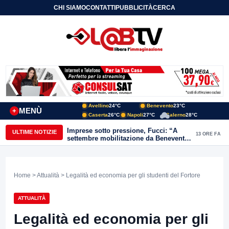
CHI SIAMO
CONTATTI
PUBBLICITÀ
CERCA
Avellino
24°C
Benevento
23°C
MENÙ
+
Caserta
26°C
Napoli
27°C
Salerno
28°C
Imprese sotto pressione, Fucci: “A
ULTIME NOTIZIE
13 ORE FA
settembre mobilitazione da Benevento
e Avellino”
Home
>
Attualità
> Legalità ed economia per gli studenti del Fortore
ATTUALITÀ
Legalità ed economia per gli