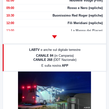
02:00
Nouvelle Vouge (Film)
09:00
Rosso e Nero (repliche)
10:30
Buonissimo Red Roger (repliche)
12:00
Fili Meridiani (repliche)
13:00
La Mappa dei Piaceri
14:00
LabNews
17:00
LabNews (replica)
LABTV
e anche sul digitale terrestre
18:30
Di Faccia e di Profilo (repliche)
CANALE 84
(in Campania)
CANALE 268
(DDT Nazionale)
19:30
LabNews (Diretta)
E sulla nostra
APP
21:00
Free Sport
23:00
LabNews (replica)