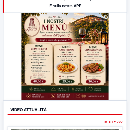
19:30
LabNews (Diretta)
E sulla nostra
APP
21:00
Free Sport
23:00
LabNews (replica)
VIDEO ATTUALITÀ
TUTTI I VIDEO