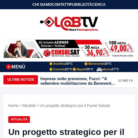
CHI SIAMO
CONTATTI
PUBBLICITÀ
CERCA
Avellino
20°C
Benevento
20°C
MENÙ
+
Caserta
25°C
Napoli
26°C
Salerno
27°C
Imprese sotto pressione, Fucci: “A
ULTIME NOTIZIE
12 ORE FA
settembre mobilitazione da Benevento
e Avellino”
Home
>
Attualità
> Un progetto strategico per il Fiume Sabato
ATTUALITÀ
Un progetto strategico per il