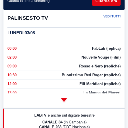
Guarda ora
Guarda la diretta streaming
VEDI TUTTI
PALINSESTO TV
LUNEDI 03/08
00:00
FabLab (replica)
02:00
Nouvelle Vouge (Film)
09:00
Rosso e Nero (repliche)
10:30
Buonissimo Red Roger (repliche)
12:00
Fili Meridiani (repliche)
13:00
La Mappa dei Piaceri
14:00
LabNews
17:00
LabNews (replica)
LABTV
e anche sul digitale terrestre
18:30
Di Faccia e di Profilo (repliche)
CANALE 84
(in Campania)
CANALE 268
(DDT Nazionale)