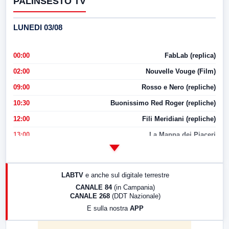
PALINSESTO TV
LUNEDI 03/08
00:00
FabLab (replica)
02:00
Nouvelle Vouge (Film)
09:00
Rosso e Nero (repliche)
10:30
Buonissimo Red Roger (repliche)
12:00
Fili Meridiani (repliche)
13:00
La Mappa dei Piaceri
14:00
LabNews
17:00
LabNews (replica)
LABTV
e anche sul digitale terrestre
18:30
Di Faccia e di Profilo (repliche)
CANALE 84
(in Campania)
CANALE 268
(DDT Nazionale)
19:30
LabNews (Diretta)
E sulla nostra
APP
21:00
Free Sport