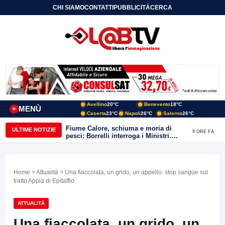
CHI SIAMO
CONTATTI
PUBBLICITÀ
CERCA
Avellino
20°C
Benevento
18°C
MENÙ
+
Caserta
23°C
Napoli
26°C
Salerno
26°C
Fiume Calore, schiuma e moria di
ULTIME NOTIZIE
9 ORE FA
pesci: Borrelli interroga i Ministri.
“Benevento paga l’assenza del
depuratore
Home
>
Attualità
> Una fiaccolata, un grido, un appello: stop sangue sul
tratto Appia di Epitaffio
ATTUALITÀ
Una fiaccolata, un grido, un