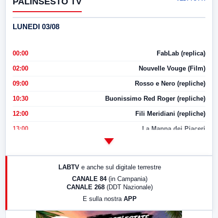
PALINSESTO TV
LUNEDI 03/08
00:00
FabLab (replica)
02:00
Nouvelle Vouge (Film)
09:00
Rosso e Nero (repliche)
10:30
Buonissimo Red Roger (repliche)
12:00
Fili Meridiani (repliche)
13:00
La Mappa dei Piaceri
14:00
LabNews
17:00
LabNews (replica)
LABTV
e anche sul digitale terrestre
18:30
Di Faccia e di Profilo (repliche)
CANALE 84
(in Campania)
CANALE 268
(DDT Nazionale)
19:30
LabNews (Diretta)
E sulla nostra
APP
21:00
Free Sport