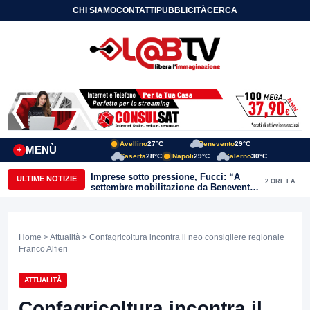
CHI SIAMO
CONTATTI
PUBBLICITÀ
CERCA
Avellino
27°C
Benevento
29°C
MENÙ
+
Caserta
28°C
Napoli
29°C
Salerno
30°C
Imprese sotto pressione, Fucci: “A
ULTIME NOTIZIE
2 ORE FA
settembre mobilitazione da Benevento
e Avellino”
Home
>
Attualità
> Confagricoltura incontra il neo consigliere regionale
Franco Alfieri
ATTUALITÀ
Confagricoltura incontra il