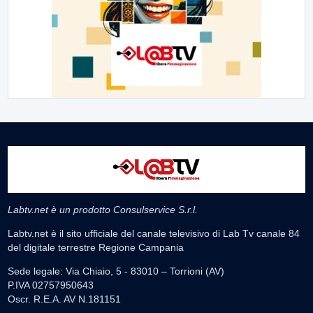
Labtv.net è un prodotto Consulservice S.r.l.
Labtv.net è il sito ufficiale del canale televisivo di Lab Tv canale 84
del digitale terrestre Regione Campania
Sede legale: Via Chiaio, 5 - 83010 – Torrioni (AV)
P.IVA 02757950643
Oscr. R.E.A. AV N.181151