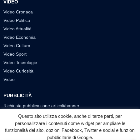
VIDEO
Video Cronaca
Video Politica
Video Attualità
Video Economia
Video Cultura
Video Sport
Video Tecnologie
Video Curiosità
Video
PUBBLICITÀ
Richiesta pubblicazione articoli/banner
Questo sito utilizza cookie, anche di terze parti, per
SEGUICI SUI SOCIAL
personalizzare i contenuti come widget per ampliare le
funzionalità del sito, opzioni Facebook, Twitter e social e funzioni
f
◎
▶
pubblicitarie di Google.