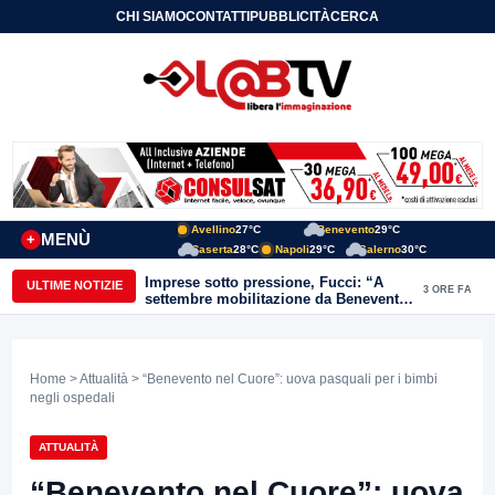
CHI SIAMO
CONTATTI
PUBBLICITÀ
CERCA
Avellino
27°C
Benevento
29°C
MENÙ
+
Caserta
28°C
Napoli
29°C
Salerno
30°C
Imprese sotto pressione, Fucci: “A
ULTIME NOTIZIE
3 ORE FA
settembre mobilitazione da Benevento
e Avellino”
Home
>
Attualità
> “Benevento nel Cuore”: uova pasquali per i bimbi
negli ospedali
ATTUALITÀ
“Benevento nel Cuore”: uova