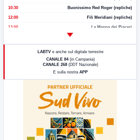
10:30
Buonissimo Red Roger (repliche)
12:00
Fili Meridiani (repliche)
13:00
La Mappa dei Piaceri
14:00
LabNews
17:00
LabNews (replica)
LABTV
e anche sul digitale terrestre
18:30
Di Faccia e di Profilo (repliche)
CANALE 84
(in Campania)
CANALE 268
(DDT Nazionale)
19:30
LabNews (Diretta)
E sulla nostra
APP
21:00
Free Sport
23:00
LabNews (replica)