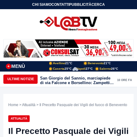
CHI SIAMO
CONTATTI
PUBBLICITÀ
CERCA
Avellino
21°C
Benevento
21°C
MENÙ
+
Caserta
25°C
Napoli
27°C
Salerno
26°C
San Giorgio del Sannio, marciapiede
ULTIME NOTIZIE
10 ORE FA
di via Falcone e Borsellino: Zampetti e
Lombardi replicano alle polemiche
Home
>
Attualità
> Il Precetto Pasquale dei Vigili del fuoco di Benevento
ATTUALITÀ
Il Precetto Pasquale dei Vigili