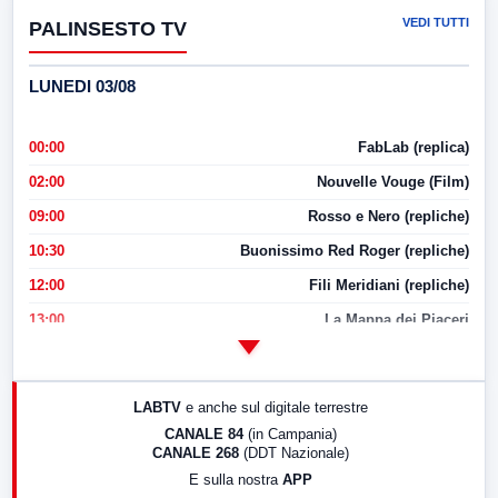
VEDI TUTTI
PALINSESTO TV
LUNEDI 03/08
00:00
FabLab (replica)
02:00
Nouvelle Vouge (Film)
09:00
Rosso e Nero (repliche)
10:30
Buonissimo Red Roger (repliche)
12:00
Fili Meridiani (repliche)
13:00
La Mappa dei Piaceri
14:00
LabNews
17:00
LabNews (replica)
LABTV
e anche sul digitale terrestre
18:30
Di Faccia e di Profilo (repliche)
CANALE 84
(in Campania)
CANALE 268
(DDT Nazionale)
19:30
LabNews (Diretta)
E sulla nostra
APP
21:00
Free Sport