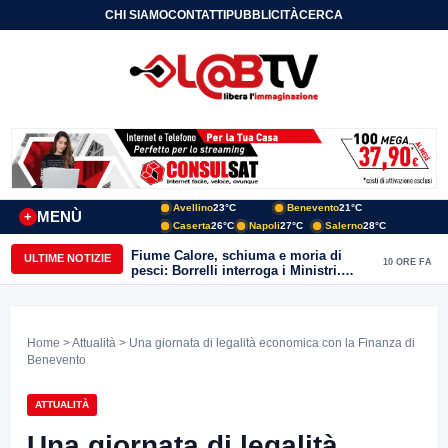
CHI SIAMO
CONTATTI
PUBBLICITÀ
CERCA
Avellino
23°C
Benevento
21°C
MENÙ
+
Caserta
26°C
Napoli
27°C
Salerno
28°C
Fiume Calore, schiuma e moria di
ULTIME NOTIZIE
10 ORE FA
pesci: Borrelli interroga i Ministri.
“Benevento paga l’assenza del
depuratore
Home
>
Attualità
> Una giornata di legalità economica con la Finanza di
Benevento
ATTUALITÀ
Una giornata di legalità