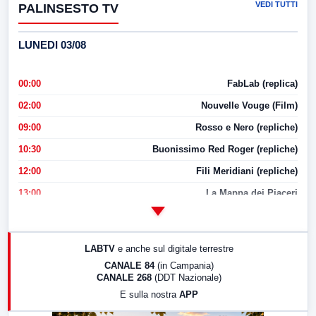
VEDI TUTTI
PALINSESTO TV
LUNEDI 03/08
00:00
FabLab (replica)
02:00
Nouvelle Vouge (Film)
09:00
Rosso e Nero (repliche)
10:30
Buonissimo Red Roger (repliche)
12:00
Fili Meridiani (repliche)
13:00
La Mappa dei Piaceri
14:00
LabNews
17:00
LabNews (replica)
LABTV
e anche sul digitale terrestre
18:30
Di Faccia e di Profilo (repliche)
CANALE 84
(in Campania)
CANALE 268
(DDT Nazionale)
19:30
LabNews (Diretta)
E sulla nostra
APP
21:00
Free Sport