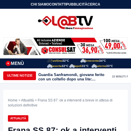
CHI SIAMO
CONTATTI
PUBBLICITÀ
CERCA
Avellino
32°C
Benevento
34°C
MENÙ
+
Caserta
32°C
Napoli
31°C
Salerno
33°C
Guardia Sanframondi, giovane ferito
ULTIME NOTIZIE
15 MINUTI FA
con un coltello dopo una lite:
individuato il presunto autore
Home
>
Attualità
> Frana SS 87: ok a interventi a breve in attesa di
soluzioni definitive
ATTUALITÀ
Frana SS 87: ok a interventi