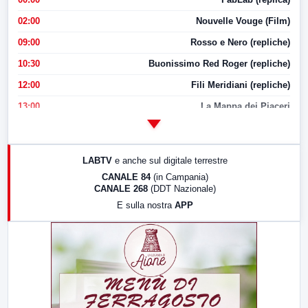
02:00
Nouvelle Vouge (Film)
09:00
Rosso e Nero (repliche)
10:30
Buonissimo Red Roger (repliche)
12:00
Fili Meridiani (repliche)
13:00
La Mappa dei Piaceri
14:00
LabNews
17:00
LabNews (replica)
LABTV
e anche sul digitale terrestre
18:30
Di Faccia e di Profilo (repliche)
CANALE 84
(in Campania)
CANALE 268
(DDT Nazionale)
19:30
LabNews (Diretta)
E sulla nostra
APP
21:00
Free Sport
23:00
LabNews (replica)