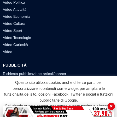
Video Politica
Video Attualità
Video Economia
Video Cultura
Video Sport
Video Tecnologie
Video Curiosità
Video
PUBBLICITÀ
Richiesta pubblicazione articoli/banner
Questo sito utilizza cookie, anche di terze parti, per
SEGUICI SUI SOCIAL
personalizzare i contenuti come widget per ampliare le
funzionalità del sito, opzioni Facebook, Twitter e social e funzioni
f
◎
▶
pubblicitarie di Google.
Facebook
Instagram
YouTube
×
Chiudendo questo banner, scorrendo questa pagina o cliccando
su qualunque suo elemento acconsenti all'uso dei cookie.