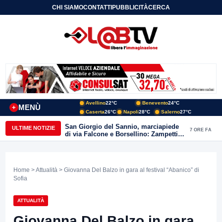
CHI SIAMO
CONTATTI
PUBBLICITÀ
CERCA
Avellino
22°C
Benevento
24°C
MENÙ
+
Caserta
26°C
Napoli
28°C
Salerno
27°C
San Giorgio del Sannio, marciapiede
ULTIME NOTIZIE
7 ORE FA
di via Falcone e Borsellino: Zampetti e
Lombardi replicano alle polemiche
Home
>
Attualità
> Giovanna Del Balzo in gara al festival “Abanico” di
Sofia
ATTUALITÀ
Giovanna Del Balzo in gara