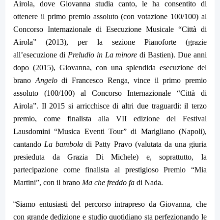
Airola, dove Giovanna studia canto, le ha consentito di
ottenere il primo premio assoluto (con votazione 100/100) al
Concorso Internazionale di Esecuzione Musicale “Città di
Airola” (2013), per la sezione Pianoforte (grazie
all’esecuzione di
Preludio in La
minore
di Bastien). Due anni
dopo (2015), Giovanna, con una splendida esecuzione del
brano
Angelo
di Francesco Renga, vince il primo premio
assoluto (100/100) al Concorso Internazionale “Città di
Airola”. Il 2015 si arricchisce di altri due traguardi: il terzo
premio, come finalista alla VII edizione del Festival
Lausdomini “Musica Eventi Tour” di Marigliano (Napoli),
cantando
La bambola
di Patty Pravo (valutata da una giuria
presieduta da Grazia Di Michele) e, soprattutto, la
partecipazione come finalista al prestigioso Premio “Mia
Martini”, con il brano
Ma che freddo fa
di Nada.
“
Siamo entusiasti del percorso intrapreso da Giovanna, che
con grande dedizione e studio quotidiano sta perfezionando le