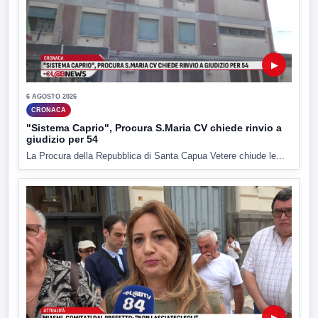
▶
6 AGOSTO 2026
CRONACA
"Sistema Caprio", Procura S.Maria CV chiede rinvio a
giudizio per 54
La Procura della Repubblica di Santa Capua Vetere chiude le...
▶