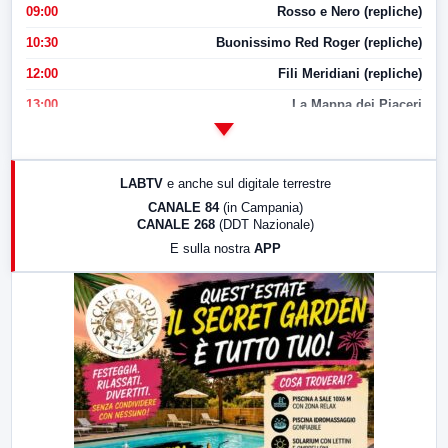
09:00
Rosso e Nero (repliche)
10:30
Buonissimo Red Roger (repliche)
12:00
Fili Meridiani (repliche)
13:00
La Mappa dei Piaceri
14:00
LabNews
17:00
LabNews (replica)
LABTV
e anche sul digitale terrestre
18:30
Di Faccia e di Profilo (repliche)
CANALE 84
(in Campania)
CANALE 268
(DDT Nazionale)
19:30
LabNews (Diretta)
E sulla nostra
APP
21:00
Free Sport
23:00
LabNews (replica)