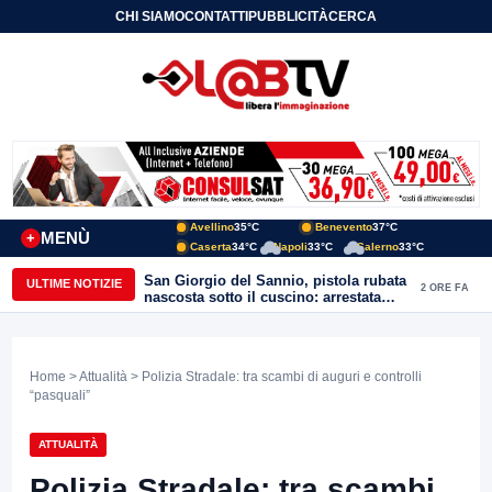
CHI SIAMO
CONTATTI
PUBBLICITÀ
CERCA
Avellino
35°C
Benevento
37°C
MENÙ
+
Caserta
34°C
Napoli
33°C
Salerno
33°C
San Giorgio del Sannio, pistola rubata
ULTIME NOTIZIE
2 ORE FA
nascosta sotto il cuscino: arrestata
51enne
Home
>
Attualità
> Polizia Stradale: tra scambi di auguri e controlli
“pasquali”
ATTUALITÀ
Polizia Stradale: tra scambi