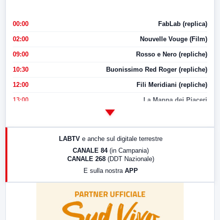
00:00
FabLab (replica)
02:00
Nouvelle Vouge (Film)
09:00
Rosso e Nero (repliche)
10:30
Buonissimo Red Roger (repliche)
12:00
Fili Meridiani (repliche)
13:00
La Mappa dei Piaceri
14:00
LabNews
17:00
LabNews (replica)
LABTV
e anche sul digitale terrestre
18:30
Di Faccia e di Profilo (repliche)
CANALE 84
(in Campania)
CANALE 268
(DDT Nazionale)
19:30
LabNews (Diretta)
E sulla nostra
APP
21:00
Free Sport
23:00
LabNews (replica)