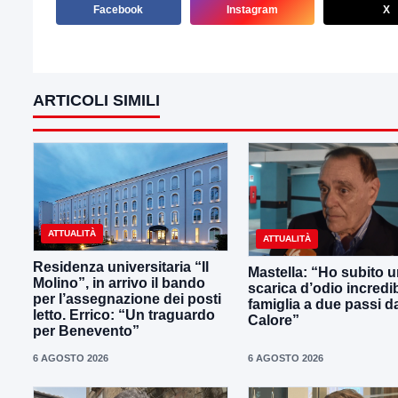
Facebook
Instagram
X
ARTICOLI SIMILI
ATTUALITÀ
ATTUALITÀ
Residenza universitaria “Il
Mastella: “Ho subito 
Molino”, in arrivo il bando
scarica d’odio incredib
per l’assegnazione dei posti
famiglia a due passi d
letto. Errico: “Un traguardo
Calore”
per Benevento”
6 AGOSTO 2026
6 AGOSTO 2026