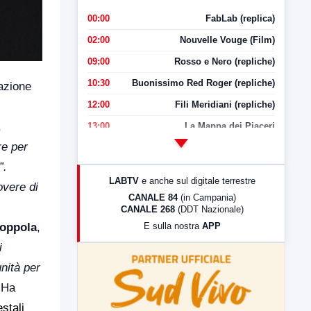
00:00
FabLab (replica)
02:00
Nouvelle Vouge (Film)
09:00
Rosso e Nero (repliche)
10:30
Buonissimo Red Roger (repliche)
dazione
12:00
Fili Meridiani (repliche)
,
13:00
La Mappa dei Piaceri
re per
14:00
LabNews
”.
17:00
LabNews (replica)
LABTV
e anche sul digitale terrestre
dovere di
18:30
Di Faccia e di Profilo (repliche)
CANALE 84
(in Campania)
CANALE 268
(DDT Nazionale)
19:30
LabNews (Diretta)
E sulla nostra
APP
oppola
,
21:00
Free Sport
i
23:00
LabNews (replica)
nità per
 Ha
stali