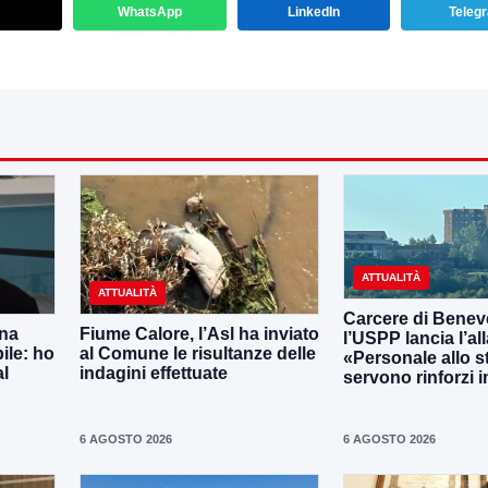
WhatsApp
LinkedIn
Teleg
ATTUALITÀ
ATTUALITÀ
Carcere di Benev
una
Fiume Calore, l’Asl ha inviato
l’USPP lancia l’al
ile: ho
al Comune le risultanze delle
«Personale allo s
al
indagini effettuate
servono rinforzi 
6 AGOSTO 2026
6 AGOSTO 2026