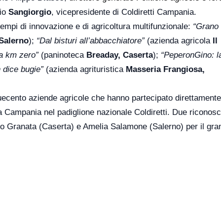
rio
Sangiorgio
, vicepresidente di Coldiretti Campania.
empi di innovazione e di agricoltura multifunzionale:
“Grano
 Salerno
);
“Dal bisturi all’abbacchiatore”
(azienda agricola
Il
 a km zero”
(paninoteca
Breaday, Caserta
);
“PeperonGino: la
n dice bugie”
(azienda agrituristica
Masseria Frangiosa,
a duecento aziende agricole che hanno partecipato direttament
a Campania nel padiglione nazionale Coldiretti. Due riconosc
aro Granata (Caserta) e Amelia Salamone (Salerno) per il gra