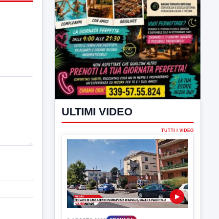
ULTIMI VIDEO
TUTTI I VIDEO
▶
6 AGOSTO 2026
CRONACA
Trovato in casa 42enne in una
pozza di sangue, giallo a viale Italia
Ritrovato senza vita il corpo di un 42enne
in un...