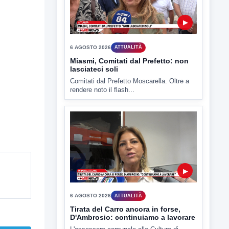
6 AGOSTO 2026
ATTUALITÀ
Miasmi, Comitati dal Prefetto: non
lasciateci soli
Comitati dal Prefetto Moscarella. Oltre a
rendere noto il flash...
▶
6 AGOSTO 2026
ATTUALITÀ
Tirata del Carro ancora in forse,
D'Ambrosio: continuiamo a lavorare
L'assessore comunale alla Cultura di
Mirabella Eclano, Raffaella Rita
D'Ambrosio,...