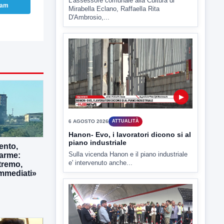
ram
▶
6 AGOSTO 2026
ATTUALITÀ
Hanon- Evo, i lavoratori dicono si al
piano industriale
Sulla vicenda Hanon e il piano industriale
e' intervenuto anche...
ento,
larme:
tremo,
immediati»
▶