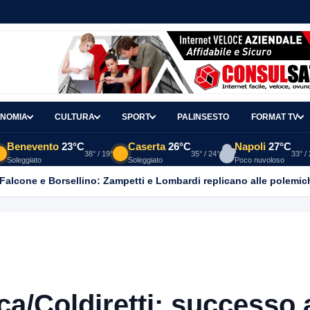
NOMIA
CULTURA
SPORT
PALINSESTO
FORMAT TV
Benevento
23°C
Caserta
26°C
Napoli
27°C
38° / 19°
35° / 24°
33° /
Soleggiato
Soleggiato
Poco nuvoloso
 Falcone e Borsellino: Zampetti e Lombardi replicano alle polemic
/Coldiretti: successo 