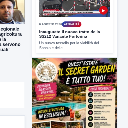
6 AGOSTO 2026
ATTUALITÀ
Inaugurato il nuovo tratto della
SS212 Variante Fortorina
Un nuovo tassello per la viabilità del
Sannio e delle...
Regionale
gricoltura
 la
ra servono
uati”