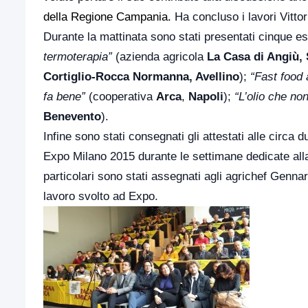
della Regione Campania.
Ha concluso i lavori Vitto
Durante la mattinata sono stati presentati cinque es
termoterapia”
(azienda agricola
La Casa di Angiù,
Cortiglio-Rocca Normanna, Avellino
);
“Fast food
fa bene”
(cooperativa
Arca
,
Napoli
);
“L’olio che no
Benevento
).
Infine sono stati consegnati gli attestati alle circ
Expo Milano 2015 durante le settimane dedicate all
particolari sono stati assegnati agli agrichef Genn
lavoro svolto ad Expo.