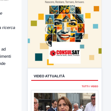
 e
 ricerca
e ad
imenti
VIDEO ATTUALITÀ
nde
TUTTI I VIDEO
▶