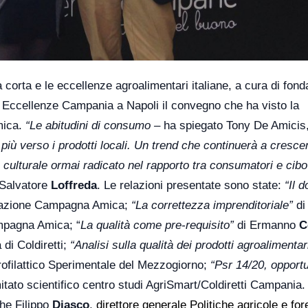
ra corta e le eccellenze agroalimentari italiane, a cura di fon
Eccellenze Campania a Napoli il convegno che ha visto la
mica.
“Le abitudini di consumo –
ha spiegato Tony De Amicis
iù verso i prodotti locali. Un trend che continuerà a cresce
ulturale ormai radicato nel rapporto tra consumatori e cibo
a Salvatore
Loffreda
. Le relazioni presentate sono state:
“Il 
ndazione Campagna Amica;
“La correttezza imprenditoriale”
di
mpagna Amica; “
La qualità come pre-requisito”
di Ermanno
C
di Coldiretti;
“Analisi sulla qualità dei prodotti agroalimentar
oprofilattico Sperimentale del Mezzogiorno;
“Psr 14/20, opportu
itato scientifico centro studi AgriSmart/Coldiretti Campania.
che Filippo
Diasco
,
direttore generale Politiche agricole e fore