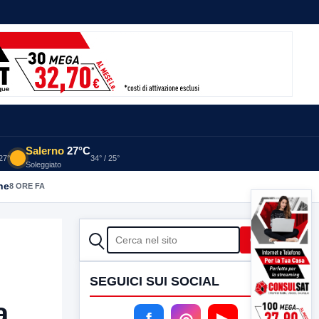
Salerno
27°C
 27°
34° / 25°
Soleggiato
he
8 ORE FA
CERCA
Cerca
SEGUICI SUI SOCIAL
a
f
◎
▶