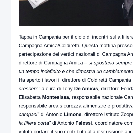
Tappa in Campania per il ciclo di incontri sulla filie
Campagna Amica/Coldiretti. Questa mattina presso 
partecipazione dei vertici nazionali di Campagna A
direttore di Campagna Amica –
si spostano sempre p
un tempo indefinito e che dimostra un cambiamento c
Ha aperto i lavori il direttore di Coldiretti Campani
crescere”
a cura di Tony
De Amicis
, direttore Fo
Elisabetta
Montesissa
, responsabile nazionale Ca
responsabile area sicurezza alimentare e produttiva 
campani”
di Antonio
Limone
, direttore Istituto Zo
la filiera corta”
di Antonio
Falessi
, coordinatore com
voluto portare il suo contributo alla discussione an