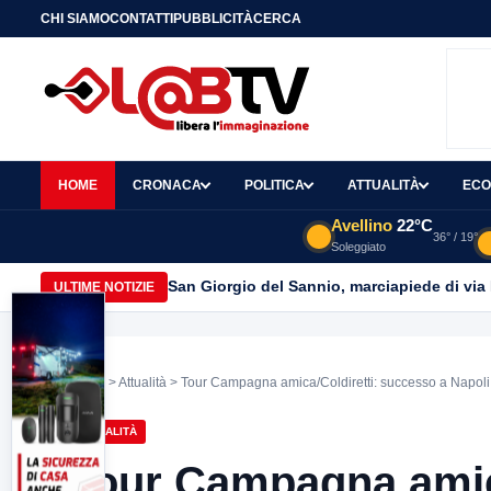
CHI SIAMO
CONTATTI
PUBBLICITÀ
CERCA
HOME
CRONACA
POLITICA
ATTUALITÀ
ECO
Avellino
22°C
36° / 19°
Soleggiato
San Giorgio del Sannio, marciapiede di via
ULTIME NOTIZIE
Home
>
Attualità
> Tour Campagna amica/Coldiretti: successo a Napoli
ATTUALITÀ
Tour Campagna amica