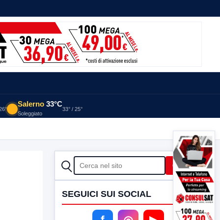
Salerno
33°C
 26°
33° / 25°
Soleggiato
CERCA
Cerca
SEGUICI SUI SOCIAL
f
◎
▶