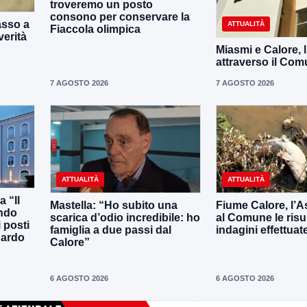
troveremo un posto
consono per conservare la
asso a
ATTUALITÀ
Fiaccola olimpica
verità
Miasmi e Calore, 
attraverso il Co
7 AGOSTO 2026
7 AGOSTO 2026
ATTUALITÀ
ATTUALITÀ
 “Il
Mastella: “Ho subito una
Fiume Calore, l’As
ando
scarica d’odio incredibile: ho
al Comune le risu
 posti
famiglia a due passi dal
indagini effettuat
uardo
Calore”
6 AGOSTO 2026
6 AGOSTO 2026