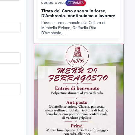
rendere noto il flash...
▶
6 AGOSTO 2026
ATTUALITÀ
Tirata del Carro ancora in forse,
D'Ambrosio: continuiamo a lavorare
L'assessore comunale alla Cultura di
Mirabella Eclano, Raffaella Rita
D'Ambrosio,...