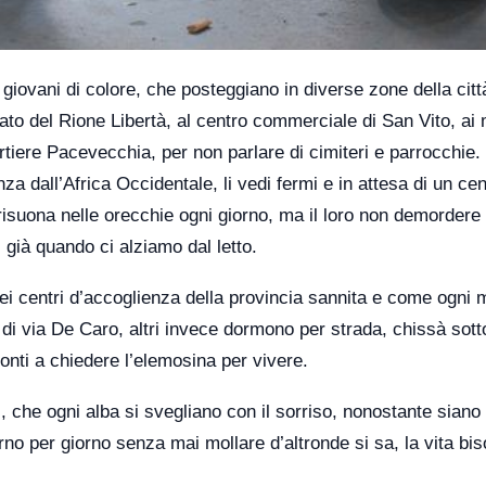
iovani di colore, che posteggiano in diverse zone della città
cato del Rione Libertà, al centro commerciale di San Vito, ai 
rtiere Pacevecchia, per non parlare di cimiteri e parrocchie.
za dall’Africa Occidentale, li vedi fermi e in attesa di un ce
risuona nelle orecchie ogni giorno, ma il loro non demordere 
 già quando ci alziamo dal letto.
ei centri d’accoglienza della provincia sannita e come ogni m
 di via De Caro, altri invece dormono per strada, chissà sott
onti a chiedere l’elemosina per vivere.
he ogni alba si svegliano con il sorriso, nonostante siano p
rno per giorno senza mai mollare d’altronde si sa, la vita bi