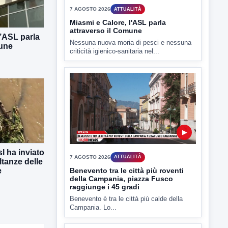
TUTTI I VIDEO
l’ASL parla
mune
▶
7 AGOSTO 2026
ATTUALITÀ
Miasmi e Calore, l'ASL parla
attraverso il Comune
Nessuna nuova moria di pesci e nessuna
l ha inviato
criticità igienico-sanitaria nel...
ltanze delle
e