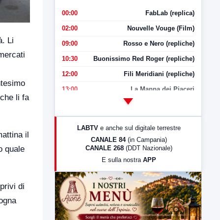
00:00
FabLab (replica)
02:00
Nouvelle Vouge (Film)
. Li
09:00
Rosso e Nero (repliche)
mercati
10:30
Buonissimo Red Roger (repliche)
12:00
Fili Meridiani (repliche)
ntesimo
13:00
La Mappa dei Piaceri
che li fa
14:00
LabNews
17:00
LabNews (replica)
LABTV
e anche sul digitale terrestre
attina il
18:30
Di Faccia e di Profilo (repliche)
CANALE 84
(in Campania)
CANALE 268
(DDT Nazionale)
o quale
19:30
LabNews (Diretta)
E sulla nostra
APP
21:00
Free Sport
23:00
LabNews (replica)
rivi di
sogna