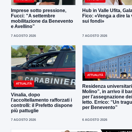
Imprese sotto pressione,
Hub in Valle Ufita, Gal
Fucci: “A settembre
Fico: «Venga a dire la 
mobilitazione da Benevento
sui fondi»
e Avellino”
7 AGOSTO 2026
7 AGOSTO 2026
ATTUALITÀ
ATTUALITÀ
Residenza universitaria
Molino”, in arrivo il b
Vinalia, dopo
per l’assegnazione dei
l’accoltellamento rafforzati i
letto. Errico: “Un trag
controlli: il Prefetto dispone
per Benevento”
più pattuglie
7 AGOSTO 2026
6 AGOSTO 2026