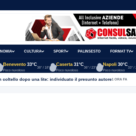
NOMIA
CULTURA
SPORT
PALINSESTO
FORMAT TV
Benevento
33°C
Caserta
31°C
Napoli
30°C
38° / 18°
36° / 23°
33° /
Poco nuvoloso
Poco nuvoloso
Poco nuvoloso
coltello dopo una lite: individuato il presunto autore
1 ORA FA