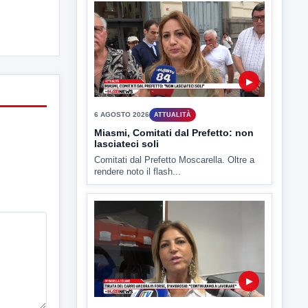
▶
7 AGOSTO 2026
ATTUALITÀ
Benevento tra le città più roventi
della Campania, piazza Fusco
raggiunge i 45 gradi
Benevento è tra le città più calde della
Campania. Lo...
▶
6 AGOSTO 2026
ATTUALITÀ
Miasmi, Comitati dal Prefetto: non
lasciateci soli
Comitati dal Prefetto Moscarella. Oltre a