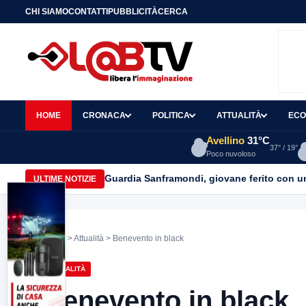
CHI SIAMO
CONTATTI
PUBBLICITÀ
CERCA
HOME
CRONACA
POLITICA
ATTUALITÀ
ECO
Avellino
31°C
37° / 19°
Poco nuvoloso
Guardia Sanframondi, giovane ferito con un 
ULTIME NOTIZIE
Home
>
Attualità
> Benevento in black
ATTUALITÀ
Benevento in black