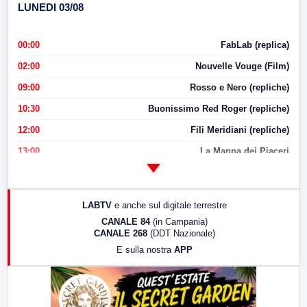
LUNEDI 03/08
00:00
FabLab (replica)
02:00
Nouvelle Vouge (Film)
09:00
Rosso e Nero (repliche)
10:30
Buonissimo Red Roger (repliche)
12:00
Fili Meridiani (repliche)
13:00
La Mappa dei Piaceri
14:00
LabNews
17:00
LabNews (replica)
LABTV
e anche sul digitale terrestre
18:30
Di Faccia e di Profilo (repliche)
CANALE 84
(in Campania)
CANALE 268
(DDT Nazionale)
19:30
LabNews (Diretta)
E sulla nostra
APP
21:00
Free Sport
23:00
LabNews (replica)