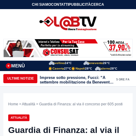
CHI SIAMO
CONTATTI
PUBBLICITÀ
CERCA
Avellino
24°C
Benevento
26°C
MENÙ
+
Caserta
27°C
Napoli
28°C
Salerno
28°C
Imprese sotto pressione, Fucci: “A
ULTIME NOTIZIE
5 ORE FA
settembre mobilitazione da Benevento
e Avellino”
Home
>
Attualità
> Guardia di Finanza: al via il concorso per 605 posti
ATTUALITÀ
Guardia di Finanza: al via il