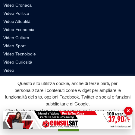
Video Cronaca
Video Politica
Video Attualità
Video Economia
Video Cultura
Video Sport
Video Tecnologie
Video Curiosità
Video
Questo sito utilizza cookie, anche di terze parti, per
PUBBLICITÀ
personalizzare i contenuti come widget per ampliare le
Richiesta pubblicazione articoli/banner
funzionalità del sito, opzioni Facebook, Twitter e social e funzioni
pubblicitarie di Google.
SEGUICI SUI SOCIAL
×
Chiudendo questo banner, scorrendo questa pagina o cliccando
su qualunque suo elemento acconsenti all'uso dei cookie.
f
◎
▶
Accetta
Facebook
Instagram
YouTube