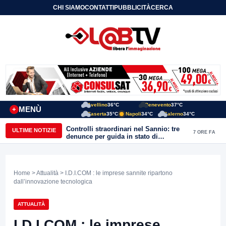
CHI SIAMO
CONTATTI
PUBBLICITÀ
CERCA
Avellino
36°C
Benevento
37°C
MENÙ
+
Caserta
35°C
Napoli
34°C
Salerno
34°C
Controlli straordinari nel Sannio: tre
ULTIME NOTIZIE
7 ORE FA
denunce per guida in stato di
ebbrezza, un arresto e 1.500 kg di
conserve sequestrate
Home
>
Attualità
> I.D.I.COM : le imprese sannite ripartono
dall’innovazione tecnologica
ATTUALITÀ
I.D.I.COM : le imprese