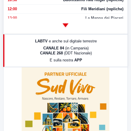
12:00
Fili Meridiani (repliche)
13:00
La Mappa dei Piaceri
14:00
LabNews
17:00
LabNews (replica)
LABTV
e anche sul digitale terrestre
18:30
Di Faccia e di Profilo (repliche)
CANALE 84
(in Campania)
CANALE 268
(DDT Nazionale)
19:30
LabNews (Diretta)
E sulla nostra
APP
21:00
Free Sport
23:00
LabNews (replica)