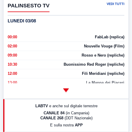
VEDI TUTTI
PALINSESTO TV
LUNEDI 03/08
00:00
FabLab (replica)
02:00
Nouvelle Vouge (Film)
09:00
Rosso e Nero (repliche)
10:30
Buonissimo Red Roger (repliche)
12:00
Fili Meridiani (repliche)
13:00
La Mappa dei Piaceri
14:00
LabNews
17:00
LabNews (replica)
LABTV
e anche sul digitale terrestre
18:30
Di Faccia e di Profilo (repliche)
CANALE 84
(in Campania)
CANALE 268
(DDT Nazionale)
19:30
LabNews (Diretta)
E sulla nostra
APP
21:00
Free Sport