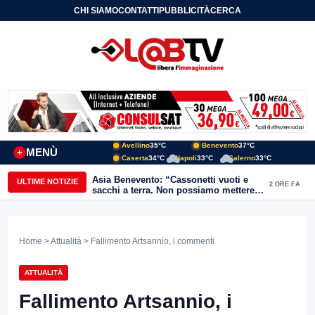
CHI SIAMO
CONTATTI
PUBBLICITÀ
CERCA
Avellino
35°C
Benevento
37°C
MENÙ
+
Caserta
34°C
Napoli
33°C
Salerno
33°C
Asia Benevento: “Cassonetti vuoti e
ULTIME NOTIZIE
2 ORE FA
sacchi a terra. Non possiamo mettere
una toppa alla mancanza di rispetto”
Home
>
Attualità
> Fallimento Artsannio, i commenti
ATTUALITÀ
Fallimento Artsannio, i