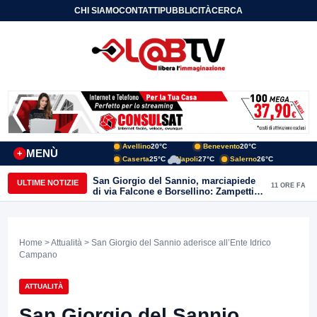
CHI SIAMO
CONTATTI
PUBBLICITÀ
CERCA
Avellino
20°C
Benevento
20°C
MENÙ
+
Caserta
25°C
Napoli
27°C
Salerno
26°C
San Giorgio del Sannio, marciapiede
ULTIME NOTIZIE
11 ORE FA
di via Falcone e Borsellino: Zampetti e
Lombardi replicano alle polemiche
Home
>
Attualità
> San Giorgio del Sannio aderisce all’Ente Idrico
Campano
ATTUALITÀ
San Giorgio del Sannio