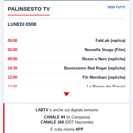
VEDI TUTTI
PALINSESTO TV
LUNEDI 03/08
00:00
FabLab (replica)
02:00
Nouvelle Vouge (Film)
09:00
Rosso e Nero (repliche)
10:30
Buonissimo Red Roger (repliche)
12:00
Fili Meridiani (repliche)
13:00
La Mappa dei Piaceri
14:00
LabNews
17:00
LabNews (replica)
LABTV
e anche sul digitale terrestre
18:30
Di Faccia e di Profilo (repliche)
CANALE 84
(in Campania)
CANALE 268
(DDT Nazionale)
19:30
LabNews (Diretta)
E sulla nostra
APP
21:00
Free Sport