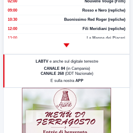
02:00
Nouvelle Vouge (Film)
09:00
Rosso e Nero (repliche)
10:30
Buonissimo Red Roger (repliche)
12:00
Fili Meridiani (repliche)
13:00
La Mappa dei Piaceri
14:00
LabNews
17:00
LabNews (replica)
LABTV
e anche sul digitale terrestre
18:30
Di Faccia e di Profilo (repliche)
CANALE 84
(in Campania)
CANALE 268
(DDT Nazionale)
19:30
LabNews (Diretta)
E sulla nostra
APP
21:00
Free Sport
23:00
LabNews (replica)