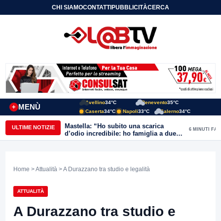
CHI SIAMO
CONTATTI
PUBBLICITÀ
CERCA
Avellino
34°C
Benevento
35°C
MENÙ
+
Caserta
34°C
Napoli
33°C
Salerno
34°C
Mastella: “Ho subito una scarica
ULTIME NOTIZIE
6 MINUTI FA
d’odio incredibile: ho famiglia a due
passi dal Calore”
Home
>
Attualità
> A Durazzano tra studio e legalità
ATTUALITÀ
A Durazzano tra studio e